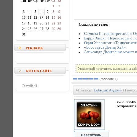
Пн
Вт
Ср
Чт
Пт
Сб
Вс
1
2
3
4
5
7
8
9
6
10
11
12
14
15
16
13
17
18
19
20
21
22
23
Ссылки по теме:
24
25
26
27
28
29
30
Сэмюэл Питер встретится с 
31
Барри Хирн: "Переговоры о по
Одли Харрисон: «Томпсон отп
«Босс здесь Дэвид Хэй»
РЕКЛАМА
Александр Дмитренко может в
Уважаемый посетитель вы вошли на сай
КТО НА САЙТЕ
(голосов: 1)
Гостей: 41
#1 написал:
Бобыляк Андрей
(11 ноябр
если чесно
отправился.