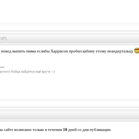
:07)
 повод выпить пивка еслибы Харрисон пробил кабину етому неандертальцу
----
рутого бойца найдётся ещё круче :-)
а сайте возможно только в течении
10
дней со дня публикации.