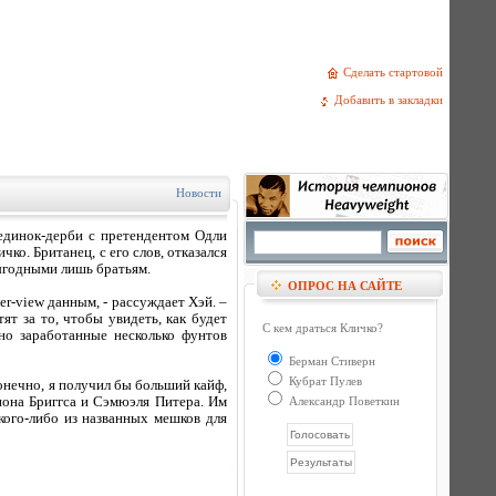
Сделать стартовой
Добавить в закладки
Новости
единок-дерби с претендентом Одли
ко. Британец, с его слов, отказался
выгодными лишь братьям.
ОПРОС НА САЙТЕ
er-view данным, - рассуждает Хэй. –
т за то, чтобы увидеть, как будет
С кем драться Кличко?
но заработанные несколько фунтов
Берман Стиверн
Кубрат Пулев
Конечно, я получил бы больший кайф,
нона Бриггса и Сэмюэля Питера. Им
Александр Поветкин
кого-либо из названных мешков для