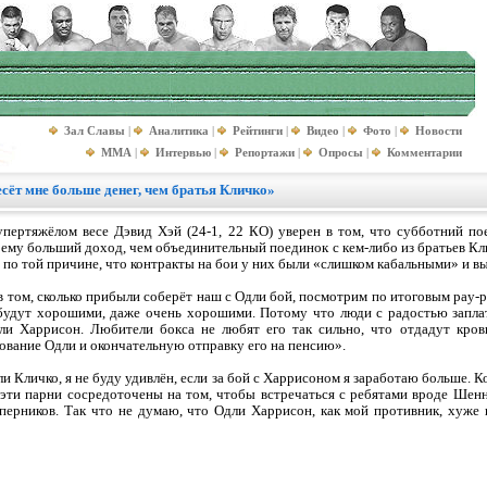
Зал Славы
|
Аналитика
|
Рейтинги
|
Видео
|
Фото
|
Новости
MMA
|
Интервью
|
Репортажи
|
Опросы
|
Комментарии
сёт мне больше денег, чем братья Кличко»
пертяжёлом весе Дэвид Хэй (24-1, 22 КО) уверен в том, что субботний по
ему больший доход, чем объединительный поединок с кем-либо из братьев Клич
 по той причине, что контракты на бои у них были «слишком кабальными» и 
в том, сколько прибыли соберёт наш с Одли бой, посмотрим по итоговым pay-p
будут хорошими, даже очень хорошими. Потому что люди с радостью заплатя
дли Харрисон. Любители бокса не любят его так сильно, что отдадут кров
рование Одли и окончательную отправку его на пенсию».
и Кличко, я не буду удивлён, если за бой с Харрисоном я заработаю больше. 
о эти парни сосредоточены на том, чтобы встречаться с ребятами вроде Шен
перников. Так что не думаю, что Одли Харрисон, как мой противник, хуже 