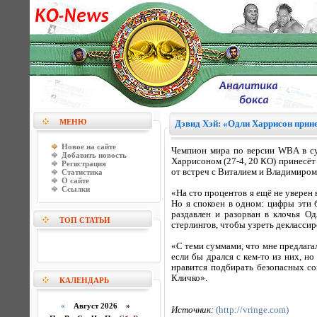
МЕНЮ
Дэвид Хэй: «Одли Харрисон прине
Новое на сайте
Чемпион мира по версии WBA в су
Добавить новость
Харрисоном (27-4, 20 КО) принесёт 
Регистрация
от встреч с Виталием и Владимиром
Статистика
О сайте
Ссылки
«На сто процентов я ещё не уверен 
Но я спокоен в одном: цифры эти 
раздавлен и разорван в клочья О
ТОП СТАТЬИ
стерлингов, чтобы узреть декласси
«С теми суммами, что мне предлагал
если бы дрался с кем-то из них, н
нравится подбирать безопасных со
Кличко».
КАЛЕНДАРЬ
«
Август 2026 »
Источник:
(http://vringe.com)