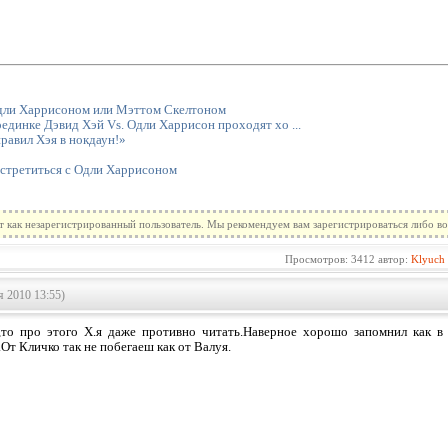
Одли Харрисоном или Мэттом Скелтоном
единке Дэвид Хэй Vs. Одли Харрисон проходят хо ...
равил Хэя в нокдаун!»
стретиться с Одли Харрисоном
т как незарегистрированный пользователь. Мы рекомендуем вам зарегистрироваться либо во
Просмотров: 3412 автор:
Klyuch
я 2010 13:55)
,то про этого Х.я даже противно читать.Наверное хорошо запомнил как в
От Кличко так не побегаеш как от Валуя.