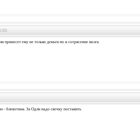
5:32)
и принесет ему не только деньги но и сотрясение мозга.
о - блевотина. За Одли надо свечку поставить