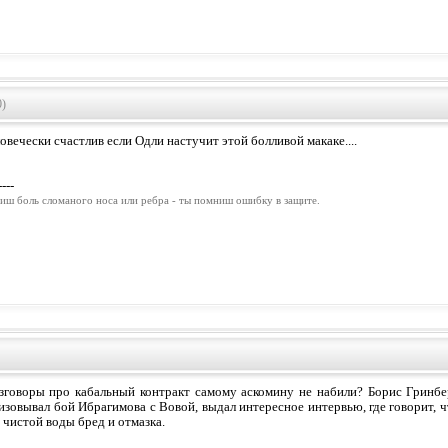
0)
овечески счастлив если Одли настучит этой болливой макаке....
----
иш боль сломаного носа или ребра - ты помниш ошибку в защите.
зговоры про кабальный контракт самому аскомину не набили? Борис Гринбер
низовывал бой Ибрагимова с Вовой, выдал интересное интервью, где говорит, ч
 чистой воды бред и отмазка.