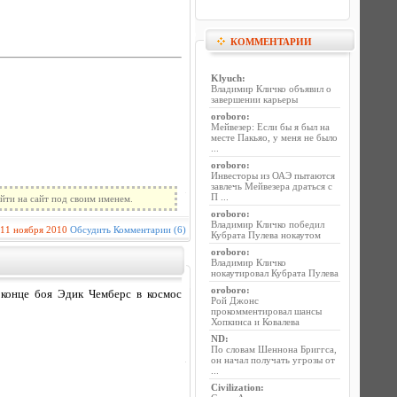
КОММЕНТАРИИ
Klyuch
:
Владимир Кличко объявил о
завершении карьеры
oroboro
:
Мейвезер: Если бы я был на
месте Пакьяо, у меня не было
...
oroboro
:
Инвесторы из ОАЭ пытаются
завлечь Мейвезера драться с
П ...
йти на сайт под своим именем.
oroboro
:
Владимир Кличко победил
11 ноября 2010
Обсудить
Комментарии (6)
Кубрата Пулева нокаутом
oroboro
:
Владимир Кличко
нокаутировал Кубрата Пулева
oroboro
:
 конце боя Эдик Чемберс в космос
Рой Джонс
прокомментировал шансы
Хопкинса и Ковалева
ND
:
По словам Шеннона Бриггса,
он начал получать угрозы от
...
Civilization
: