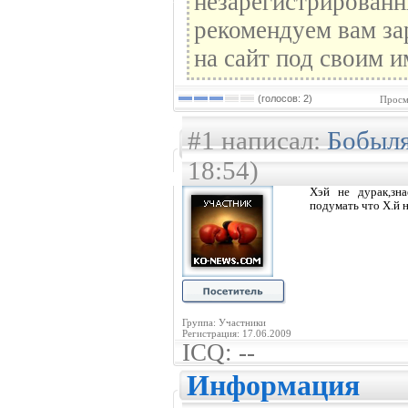
незарегистрированн
рекомендуем вам за
на сайт под своим и
(голосов: 2)
Просм
#1 написал:
Бобыл
18:54)
Хэй не дурак,зн
подумать что Х.й 
Группа: Участники
Регистрация: 17.06.2009
ICQ: --
Информация