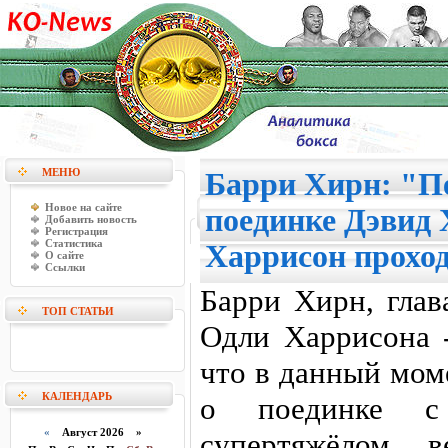
МЕНЮ
Барри Хирн: "П
Новое на сайте
поединке Дэвид 
Добавить новость
Регистрация
Статистика
Харрисон прохо
О сайте
Ссылки
Барри Хирн, глав
ТОП СТАТЬИ
Одли Харрисона -
что в данный мом
КАЛЕНДАРЬ
о поединке с
«
Август 2026 »
супертяжёлом