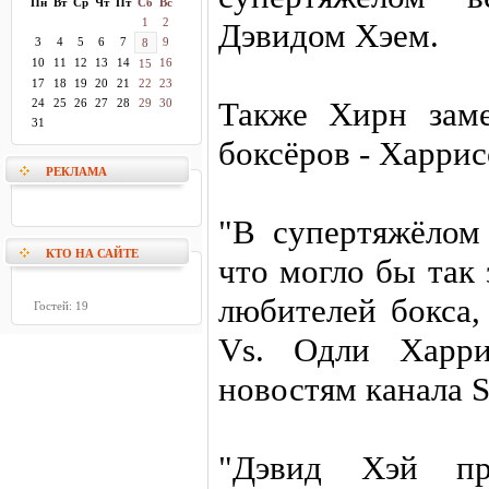
Пн
Вт
Ср
Чт
Пт
Сб
Вс
1
2
Дэвидом Хэем.
3
4
5
6
7
9
8
10
11
12
13
14
16
15
17
18
19
20
21
22
23
Также Хирн заме
24
25
26
27
28
29
30
31
боксёров - Харрис
РЕКЛАМА
"В супертяжёлом 
КТО НА САЙТЕ
что могло бы так
любителей бокса,
Гостей: 19
Vs. Одли Харри
новостям канала S
"Дэвид Хэй про