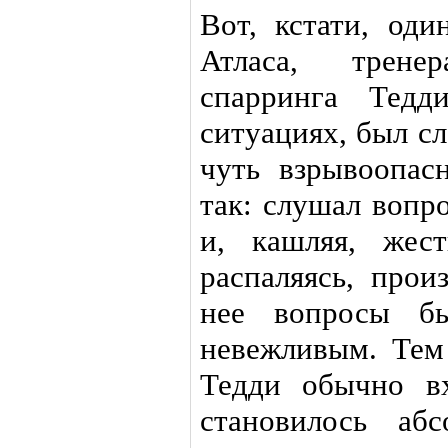
Вот, кстати, оди
Атласа, трене
спарринга Тедд
ситуациях, был с
чуть взрывоопас
так: слушал вопр
и, кашляя, жес
распаляясь, прои
нее вопросы бы
невежливым. Тем
Тедди обычно в
становилось аб