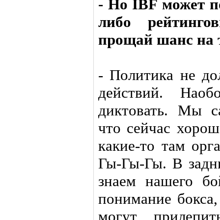
- Но IBF может п
либо рейтинго
прощай шанс на 
- Политика не до
действий. Нао
диктовать. Мы с
что сейчас хорош
какие-то там орг
Гы-Гы-Гы. В задн
знаем нашего бо
понимание бокса
могут прилепит