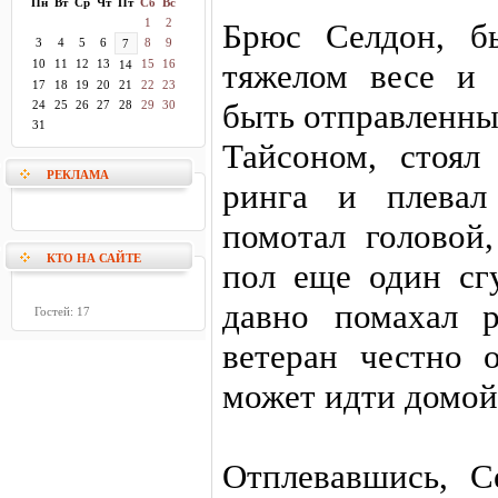
Пн
Вт
Ср
Чт
Пт
Сб
Вс
1
2
Брюс Селдон, б
3
4
5
6
8
9
7
10
11
12
13
15
16
тяжелом весе и 
14
17
18
19
20
21
22
23
быть отправленны
24
25
26
27
28
29
30
31
Тайсоном, стоял
РЕКЛАМА
ринга и плевал
помотал головой
КТО НА САЙТЕ
пол еще один сг
давно помахал р
Гостей: 17
ветеран честно 
может идти домой
Отплевавшись, С