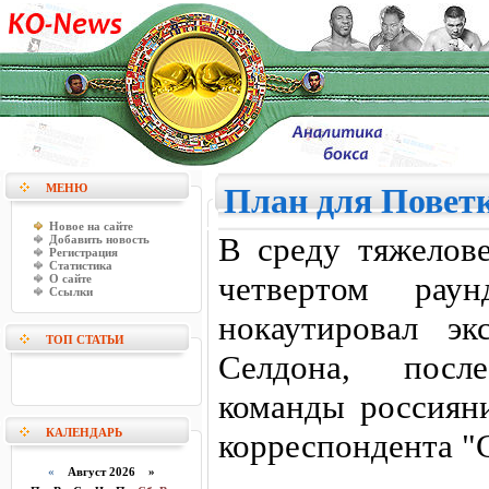
МЕНЮ
План для Повет
Новое на сайте
В среду тяжелов
Добавить новость
Регистрация
Статистика
четвертом раун
О сайте
Ссылки
нокаутировал э
ТОП СТАТЬИ
Селдона, посл
команды россиян
КАЛЕНДАРЬ
корреспондента "
«
Август 2026 »