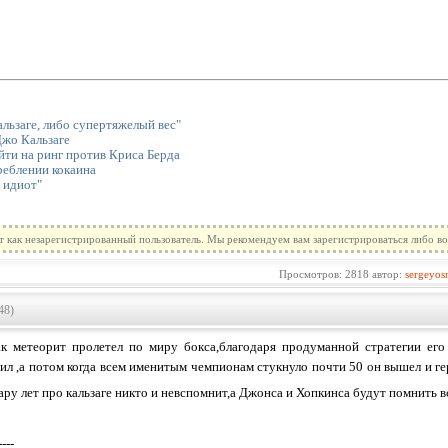
льзаге, либо супертяжелый вес"
Джо Кальзаге
ти на ринг против Криса Берда
реблении кокаина
 идиот"
т как незарегистрированный пользователь. Мы рекомендуем вам зарегистрироваться либо во
Просмотров: 2818 автор:
sergeyos
48)
ак метеорит пролетел по миру бокса,благодаря продуманной стратегии его
ил ,а потом когда всем именитым чемпионам стукнуло почти 50 он вышел и г
ару лет про кальзаге никто и невспомнит,а Джонса и Хопкинса будут помнить 
----