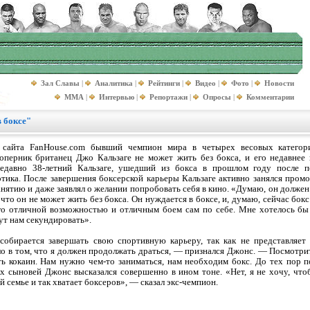
Зал Славы
|
Аналитика
|
Рейтинги
|
Видео
|
Фото
|
Новости
MMA
|
Интервью
|
Репортажи
|
Опросы
|
Комментарии
 боксе"
и сайта FanHouse.com бывший чемпион мира в четырех весовых категор
оперник британец Джо Кальзаге не может жить без бокса, и его недавнее 
недавно 38-летний Кальзаге, ушедший из бокса в прошлом году после 
тика. После завершения боксерской карьеры Кальзаге активно занялся промо
анятию и даже заявлял о желании попробовать себя в кино. «Думаю, он должен
то он не может жить без бокса. Он нуждается в боксе, и, думаю, сейчас бокс
го отличной возможностью и отличным боем сам по себе. Мне хотелось бы 
ут нам секундировать».
 собирается завершать свою спортивную карьеру, так как не представляет
ело в том, что я должен продолжать драться, — признался Джонс. — Посмотр
ь кокаин. Нам нужно чем-то заниматься, нам необходим бокс. До тех пор по
их сыновей Джонс высказался совершенно в ином тоне. «Нет, я не хочу, что
й семье и так хватает боксеров», — сказал экс-чемпион.