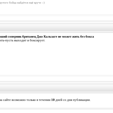
рутого бойца найдётся ещё круче :-)
вший соперник британец Джо Кальзаге не может жить без бокса
ить-пусть выходит и боксирует.
а сайте возможно только в течении
10
дней со дня публикации.