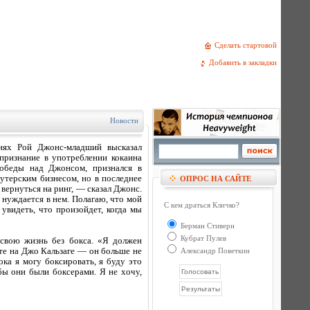
Сделать стартовой
Добавить в закладки
Новости
иях Рой Джонс-младший высказал
признание в употреблении кокаина
победы над Джонсом, признался в
утерским бизнесом, но в последнее
ОПРОС НА САЙТЕ
 вернуться на ринг, — сказал Джонс.
 нуждается в нем. Полагаю, что мой
С кем драться Кличко?
увидеть, что произойдет, когда мы
Берман Стиверн
Кубрат Пулев
 свою жизнь без бокса. «Я должен
ите на Джо Кальзаге — он больше не
Александр Поветкин
ка я могу боксировать, я буду это
бы они были боксерами. Я не хочу,