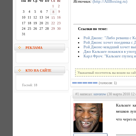
Пн
Вт
Ср
Чт
Пт
Сб
Вс
Источник:
(http://AllBoxing.ru)
1
2
3
4
5
6
7
9
8
10
11
12
13
14
16
15
17
18
19
20
21
22
23
Ссылки по теме:
24
25
26
27
28
29
30
31
Рой Джонс: "Либо реванш с Ка
Рой Джонс хочет поединка с 
Рой Джонс-младший хочет вый
РЕКЛАМА
Джо Кальзаге покаялся в упот
Карл Фроч: "Кальзаге глупец и
КТО НА САЙТЕ
Уважаемый посетитель вы вошли на сай
(голосов: 1)
Гостей: 18
#1 написал:
suvorow
(30 марта 2010 12:
Кальзаге к
мешков луп
что через п
----------------