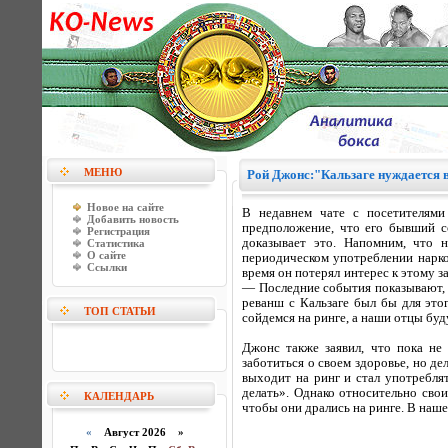
МЕНЮ
Рой Джонс:"Кальзаге нуждается в
Новое на сайте
В недавнем чате с посетителям
Добавить новость
предположение, что его бывший с
Регистрация
доказывает это. Напомним, что 
Статистика
О сайте
периодическом употреблении нарко
Ссылки
время он потерял интерес к этому з
— Последние события показывают, ч
реванш с Кальзаге был бы для это
ТОП СТАТЬИ
сойдемся на ринге, а наши отцы буд
Джонс также заявил, что пока не
заботиться о своем здоровье, но д
выходит на ринг и стал употреблят
делать». Однако относительно сво
КАЛЕНДАРЬ
чтобы они дрались на ринге. В наше
«
Август 2026 »