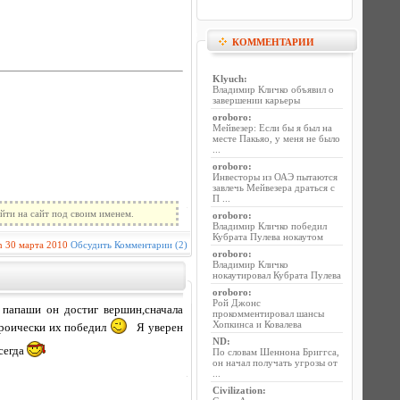
КОММЕНТАРИИ
Klyuch
:
Владимир Кличко объявил о
завершении карьеры
oroboro
:
Мейвезер: Если бы я был на
месте Пакьяо, у меня не было
...
oroboro
:
Инвесторы из ОАЭ пытаются
завлечь Мейвезера драться с
П ...
йти на сайт под своим именем.
oroboro
:
Владимир Кличко победил
Кубрата Пулева нокаутом
n
30 марта 2010
Обсудить
Комментарии (2)
oroboro
:
Владимир Кличко
нокаутировал Кубрата Пулева
oroboro
:
Рой Джонс
 папаши он достиг вершин,сначала
прокомментировал шансы
Хопкинса и Ковалева
ероически их победил
Я уверен
ND
:
всегда
По словам Шеннона Бриггса,
он начал получать угрозы от
...
Civilization
: