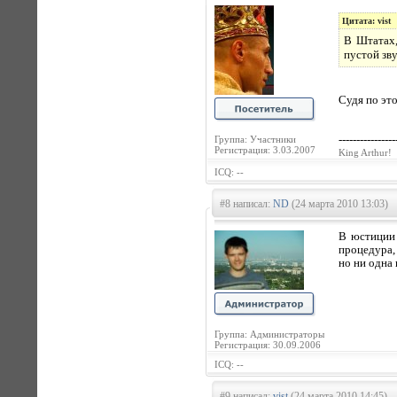
Цитата: vist
В Штатах,
пустой зву
Судя по это
Группа: Участники
----------------
Регистрация: 3.03.2007
King Arthur!
ICQ: --
#8 написал:
ND
(24 марта 2010 13:03)
В юстиции 
процедура,
но ни одна
Группа: Администраторы
Регистрация: 30.09.2006
ICQ: --
#9 написал:
vist
(24 марта 2010 14:45)