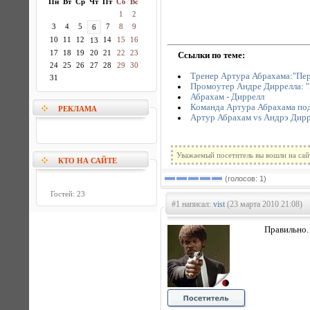
Пн
Вт
Ср
Чт
Пт
Сб
Вс
1
2
3
4
5
7
8
9
6
10
11
12
14
15
16
13
17
18
19
20
21
22
23
Ссылки по теме:
24
25
26
27
28
29
30
Тренер Артура Абрахама:"Пер
31
Промоутер Андре Диррелла: "
Абрахам - Диррелл
Команда Артура Абрахама под
РЕКЛАМА
Артур Абрахам vs Андрэ Дирр
Уважаемый посетитель вы вошли на сай
КТО НА САЙТЕ
(голосов: 1)
Гостей: 23
#1 написал:
vist
(23 марта 2010 21:08)
Правильно.