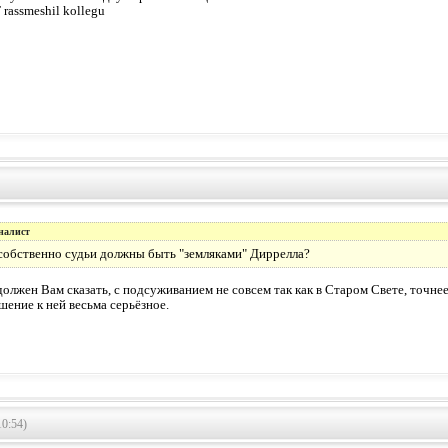
T rassmeshil kollegu
налист
собственно судьи должны быть "земляками" Диррелла?
олжен Вам сказать, с подсуживанием не совсем так как в Старом Свете, точнее
шение к ней весьма серьёзное.
10:54)