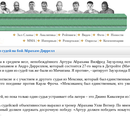
Зал Славы
|
Аналитика
|
Рейтинги
|
Видео
|
Фото
|
Новости
MMA
|
Интервью
|
Репортажи
|
Опросы
|
Комментарии
 судей на бой Абрахам-Диррелл
 в среднем весе, непобеждённого Артура Абрахама Вилфред Зауэрлэнд пот
рахамом и Андрэ Дирреллом, который состоится 27-го марта в Детройте (Ми
и один из судей так же были из Мичигана. Я против», - цитирует Зауэрлэнда B
огласие и с участием и другого судьи из Мексики, который был единственны
 его поединке против Карла Фроча. «Мексиканец был единственным, кто ув
ей, но пока только один судья устраивает оба лагеря – это Джино Каваллери из
судейской объективностью выразил и тренер Абрахама Улли Вегнер. По мнени
ечный должен одержать досрочную победу. «Артур должен победить нокауто
.