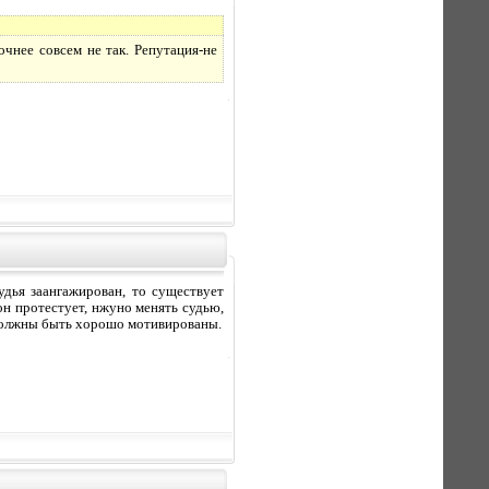
очнее совсем не так. Репутация-не
удья заангажирован, то существует
он протестует, нжуно менять судью,
ы должны быть хорошо мотивированы.