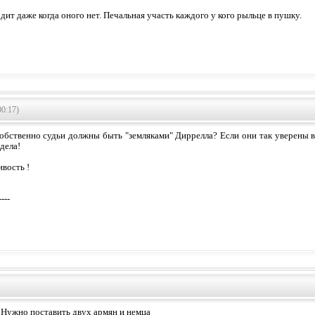
дит даже когда оного нет. Печальная участь каждого у кого рыльце в пушку.
00:17)
обственно судьи должны быть "земляками" Диррелла? Если они так уверены в
 дела!
ивость !
----
 Нужно поставить двух армян и немца