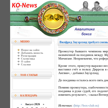
МЕНЮ
Вилфред Зауэрлэнд требует смены
Новое на сайте
Промоутер бывшего чемпиона мира
Добавить новость
назначенной на поединок между Аб
Регистрация
Мичигане. Неприемлемо, что рефери 
Статистика
О сайте
Ссылки
Кроме этого, прмоутер выразил нес
выставил счёт в пользу Диррела в
Англии», - добавил Зауэрлэнд.
ТОП СТАТЬИ
До поединка осталось всего пять дн
Помимо промоутера, озабоченность 
поединка в руки судей, его подоп
изменить результат», - сказал Вегнер
КАЛЕНДАРЬ
«
Август 2026 »
Источник:
(http://box-club.ru)