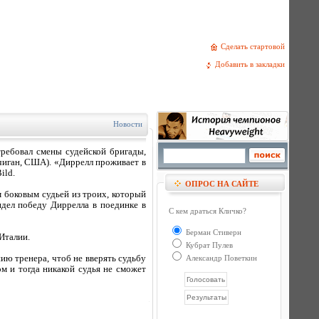
Сделать стартовой
Добавить в закладки
Новости
ребовал смены судейской бригады,
чиган, США). «Диррелл проживает в
ild.
ОПРОС НА САЙТЕ
м боковым судьей из троих, который
идел победу Диррелла в поединке в
С кем драться Кличко?
Берман Стиверн
 Италии.
Кубрат Пулев
ю тренера, чтоб не вверять судьбу
Александр Поветкин
м и тогда никакой судья не сможет