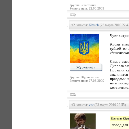
Группа: Участники
Регистрация: 22.06.2009
ICQ: --
#2 написал:
Klyuch
(23 марта 2010 22:4
Чует хитроз
Кроме этог
судьей из
единственны
Самое смеш
Диррела в 
Но, если с
закончится
Группа: Журналисты
правдами-н
Регистрация: 27.06.2009
ну и после
хоть немно
ICQ: --
#3 написал:
vist
(23 марта 2010 22:55)
Цитата: Klyu
повод для 