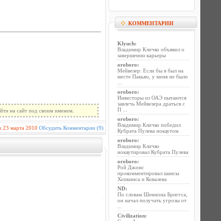
КОММЕНТАРИИ
Klyuch
:
Владимир Кличко объявил о
завершении карьеры
oroboro
:
Мейвезер: Если бы я был на
месте Пакьяо, у меня не было
...
oroboro
:
Инвесторы из ОАЭ пытаются
завлечь Мейвезера драться с
П ...
йти на сайт под своим именем.
oroboro
:
Владимир Кличко победил
n
23 марта 2010
Обсудить
Комментарии (9)
Кубрата Пулева нокаутом
oroboro
:
Владимир Кличко
нокаутировал Кубрата Пулева
oroboro
:
Рой Джонс
прокомментировал шансы
Хопкинса и Ковалева
ND
:
По словам Шеннона Бриггса,
он начал получать угрозы от
...
Civilization
: