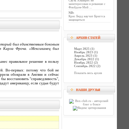
Сауль Альварес не
заинтересован в реванше с
Флойдом-Мей ...
ND
:
Крис Берд научит Бриггса
защищаться
АРХИВ СТАТЕЙ
 который был единственным боковым
ив Карла Фроча. «Мексиканец был
Март 2025 (1)
Ноябрь 2023 (1)
Апрель 2023 (1)
Декабрь 2022 (1)
вынес правильное решение в пользу
Ноябрь 2022 (2)
Сентябрь 2022 (2)
ей. Во-первых: потому что бой не
Показать весь архив
иррела обокрали в Англии и сейчас
 бы восстановить "справедливость",
дадут американцу, если судьи будут
НАШИ ДРУЗЬЯ