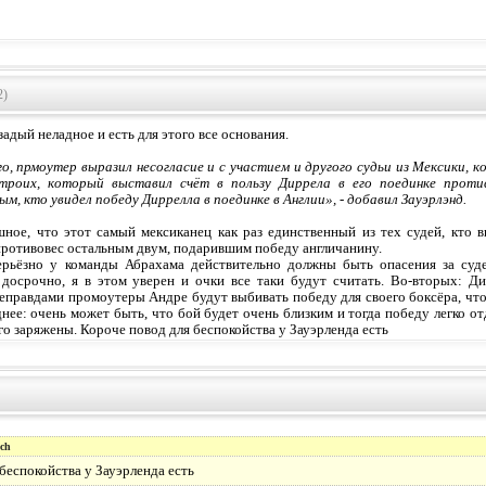
2)
адый неладное и есть для этого все основания.
о, прмоутер выразил несогласие и с участием и другого судьи из Мексики,
 троих, который выставил счёт в пользу Диррела в его поединке прот
м, кто увидел победу Диррелла в поединке в Англии», - добавил Зауэрлэнд.
ное, что этот самый мексиканец как раз единственный из тех судей, кто 
противовес остальным двум, подарившим победу англичанину.
ерьёзно у команды Абрахама действительно должны быть опасения за суд
 досрочно, я в этом уверен и очки все таки будут считать. Во-вторых: Д
еправдами промоутеры Андре будут выбивать победу для своего боксёра, что
днее: очень может быть, что бой будет очень близким и тогда победу легко от
го заряжены. Короче повод для беспокойства у Зауэрленда есть
ch
беспокойства у Зауэрленда есть