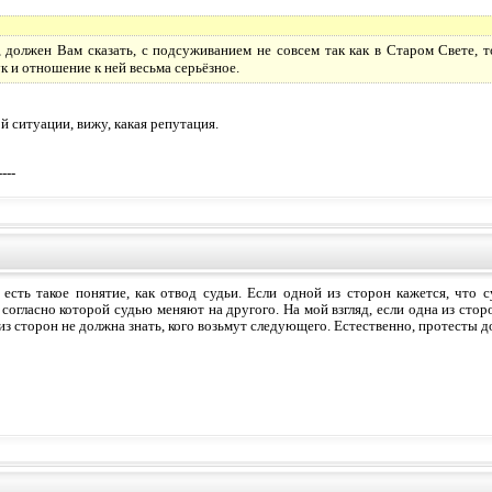
 должен Вам сказать, с подсуживанием не совсем так как в Старом Свете, т
к и отношение к ней весьма серьёзное.
й ситуации, вижу, какая репутация.
----
есть такое понятие, как отвод судьи. Если одной из сторон кажется, что с
 согласно которой судью меняют на другого. На мой взгляд, если одна из стор
 из сторон не должна знать, кого возьмут следующего. Естественно, протест