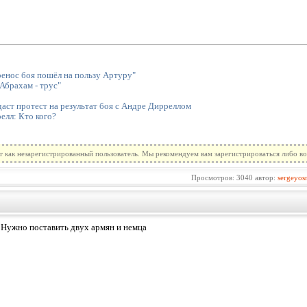
енос боя пошёл на пользу Артуру"
Абрахам - трус"
аст протест на результат боя с Андре Дирреллом
елл: Кто кого?
т как незарегистрированный пользователь. Мы рекомендуем вам зарегистрироваться либо во
Просмотров: 3040 автор:
sergeyos
 Нужно поставить двух армян и немца