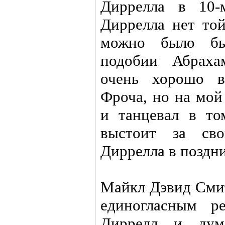
Диррелла в 10-
Диррелла нет то
можно было бы
подобии Абраха
очень хорошо в
Фроча, но на мой
и танцевал в т
выстоит за св
Диррелла в поздни
Майкл Дэвид Смит
единогласным р
Диррелл и дум