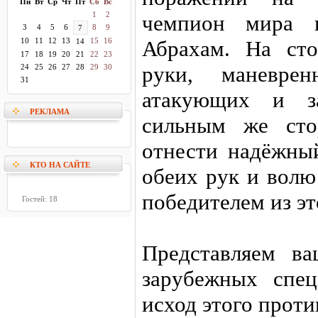
Пн
Вт
Ср
Чт
Пт
Сб
Вс
1
2
чемпион мира 
3
4
5
6
8
9
7
10
11
12
13
15
16
Абрахам. На ст
14
17
18
19
20
21
22
23
руки, маневрен
24
25
26
27
28
29
30
31
атакующих и з
РЕКЛАМА
сильным же сто
отнести надёжны
КТО НА САЙТЕ
обеих рук и волю
победителем из э
Гостей: 18
Представляем в
зарубежных спе
исход этого проти