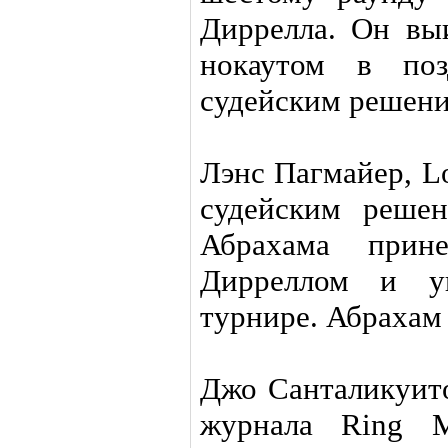
Диррелла. Он вы
нокаутом в по
судейским решени
Лэнс Пагмайер, L
судейским реше
Абрахама прин
Дирреллом и у
турнире. Абрахам
Джо Санталикуит
журнала Ring M