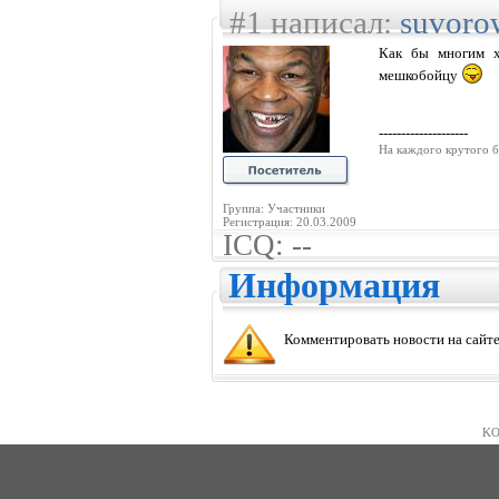
#1 написал:
suvoro
Как бы многим х
мешкобойцу
--------------------
На каждого крутого б
Группа: Участники
Регистрация: 20.03.2009
ICQ: --
Информация
Комментировать новости на сайте
KO