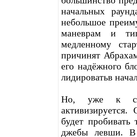
большинство пре
начальных раунд
небольшое преиму
маневрам и ти
медленному ста
причинят Абрахам
его надёжного бл
лидироватьв нача
Но, уже к се
активизируется.
будет пробивать 
джебы левши. В