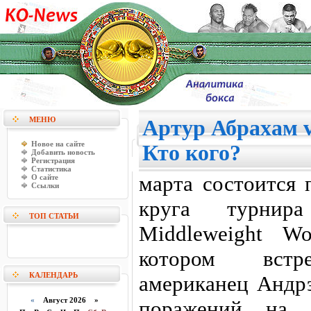
МЕНЮ
Артур Абрахам v
Новое на сайте
Кто кого?
Добавить новость
Регистрация
Статистика
марта состоится 
О сайте
Ссылки
круга турнир
ТОП СТАТЬИ
Middleweight Wo
котором встре
КАЛЕНДАРЬ
американец Андр
«
Август 2026 »
поражений на 