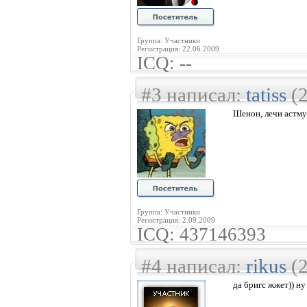
Группа: Участники
Регистрация: 22.06.2009
ICQ: --
#3 написал:
tatiss
(2
Шенон, лечи астму.
Группа: Участники
Регистрация: 2.09.2009
ICQ: 437146393
#4 написал:
rikus
(2
да бригс жжет)) ну