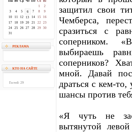
Пн
Вт
Ср
Чт
Пт
Сб
Вс
1
2
защитил свои ти
3
4
5
7
8
9
6
10
11
12
14
15
16
Чемберса, пере
13
17
18
19
20
21
22
23
сразиться с ра
24
25
26
27
28
29
30
31
соперником. 
РЕКЛАМА
выбираешь рав
соперников? Хва
КТО НА САЙТЕ
мной. Давай по
драться с кем-то,
Гостей: 29
шансы против тебя
«Я чуть не зас
вытянутой левой