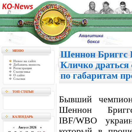
МЕНЮ
Шеннон Бриггс 
Новое на сайте
Кличко драться 
Добавить новость
Регистрация
Статистика
по габаритам п
О сайте
Ссылки
ТОП СТАТЬИ
Бывший чемпион
Шеннон Бригг
КАЛЕНДАРЬ
IBF/WBO украин
«
Август 2026 »
который в прош