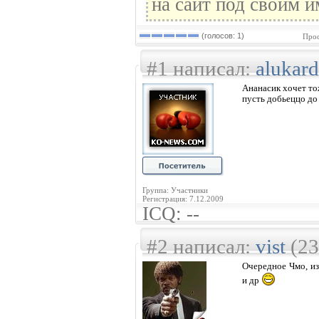
на сайт под своим и
(голосов: 1)
Прос
#1 написал:
alukar
Ананасик хочет т
пусть добьеццо до
Группа: Участники
Регистрация: 7.12.2009
ICQ: --
#2 написал:
vist
(23
Очередное Чмо, из
и др