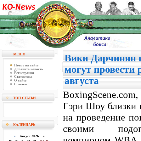
МЕНЮ
Вики Дарчинян 
Новое на сайте
могут провести 
Добавить новость
Регистрация
Статистика
августа
О сайте
Ссылки
BoxingScene.com
ТОП СТАТЬИ
Гэри Шоу близки 
на проведение по
КАЛЕНДАРЬ
своими подоп
«
Август 2026 »
чемпионом WBA в