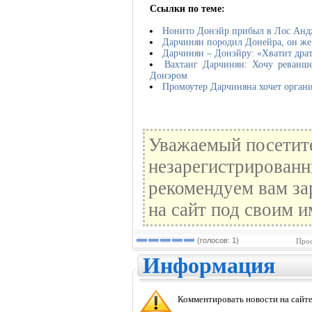
Ссылки по теме:
Нонито Донэйр прибыл в Лос Анд
Дарчинян породил Донейра, он же
Дарчинян – Донэйру: «Хватит драт
Вахтанг Дарчинян: Хочу реванш
Донэром
Промоутер Дарчиняна хочет орган
Уважаемый посетите
незарегистрированн
рекомендуем вам за
на сайт под своим и
(голосов: 1)
Прос
Информация
Комментировать новости на сайте