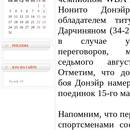
Пн
Вт
Ср
Чт
Пт
Сб
Вс
1
2
Нонито Донэй
3
4
5
6
7
8
9
10
11
12
13
14
15
обладателем т
16
17
18
19
20
21
22
23
Дарчиняном (34-2
24
25
26
27
28
29
30
31
в случае усп
РЕКЛАМА
переговоров, м
седьмого авгу
КТО НА САЙТЕ
Отметим, что до
боя Донэйр наме
Гостей: 15
поединок 15-го ма
Напомним, что пе
спортсменами со