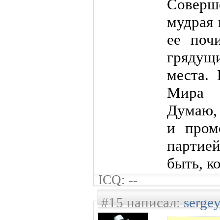
Совер
мудрая 
ее поч
грядущ
места. 
Мира 
Думаю, 
и пром
партие
быть, к
ICQ: --
#15 написал:
serge