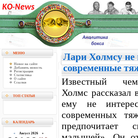
МЕНЮ
Лари Холмсу не
Новое на сайте
современные тя
Добавить новость
Регистрация
Статистика
Известный чем
О сайте
Ссылки
Холмс рассказал 
ТОП СТАТЬИ
ему не интерес
современных тя
КАЛЕНДАРЬ
предпочитает с
«
Август 2026 »
малышей». Он от