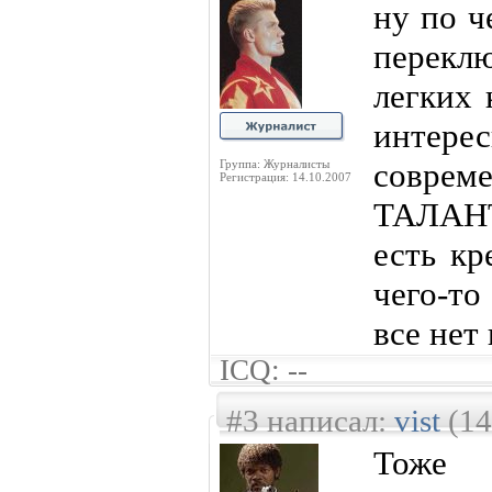
ну по ч
перек
легких 
инте
соврем
Группа: Журналисты
Регистрация: 14.10.2007
ТАЛАНТ
есть кр
чего-то
все нет 
ICQ: --
#3 написал:
vist
(14
Тоже 