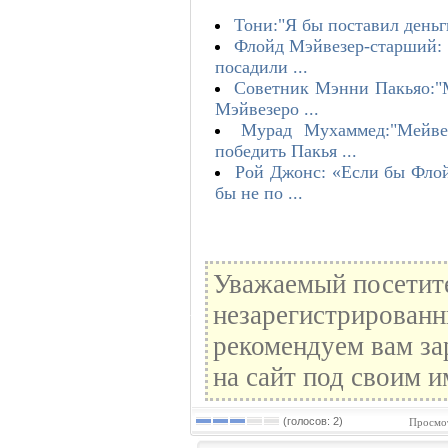
Тони:"Я бы поставил деньг
Флойд Мэйвезер-старший: «
посадили ...
Советник Мэнни Пакьяо:"М
Мэйвезеро ...
Мурад Мухаммед:"Мейве
победить Пакья ...
Рой Джонс: «Если бы Флой
бы не по ...
Уважаемый посетите
незарегистрированн
рекомендуем вам за
на сайт под своим и
(голосов: 2)
Просмот