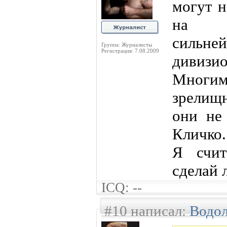
могут н
на с
силь
Группа: Журналисты
Регистрация: 7.08.2009
дивизио
Многим 
зрелищ
они не 
Кличко.
Я счит
сделай 
ICQ: --
#10 написал:
Водо