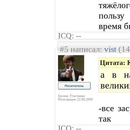
тяжёло
пользу
время б
ICQ: --
#5 написал:
vist
(14
Цитата: 
а в н
велики
Группа: Участники
Регистрация: 22.06.2009
-все за
так
ICQ: --