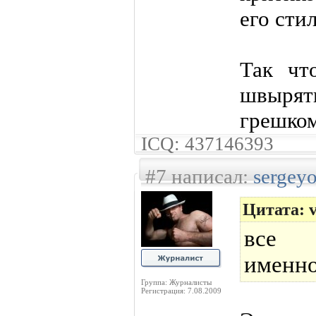
его стил
Так чт
швырят
грешко
ICQ: 437146393
#7 написал:
sergey
Цитата: v
все з
именно
Группа: Журналисты
Регистрация: 7.08.2009