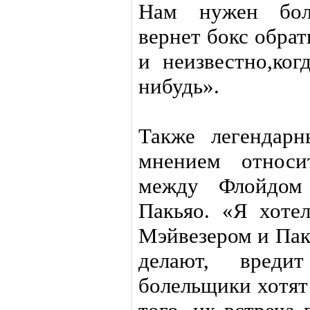
Нам нужен бол
вернет бокс обрат
и неизвестно,ког
нибудь».
Также легендарн
мнением относи
между Флойдом
Пакьяо. «Я хоте
Мэйвезером и Пакь
делают, вреди
болельщики хотят