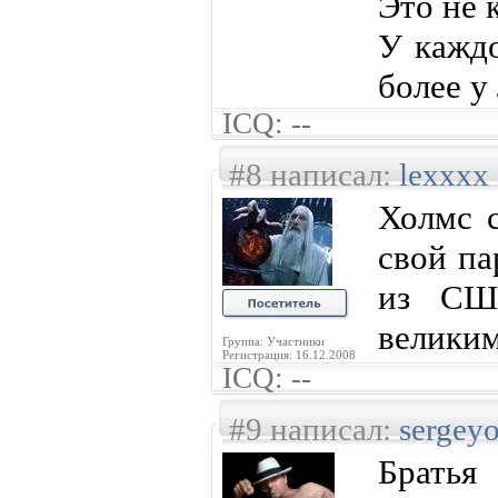
Это не 
У каждо
более у
ICQ: --
#8 написал:
lexxxx
Холмс с
свой па
из СШ
великим
Группа: Участники
Регистрация: 16.12.2008
ICQ: --
#9 написал:
sergey
Братья