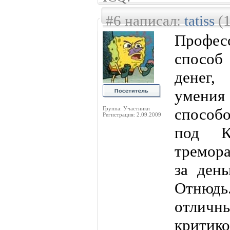
#6 написал:
tatiss
(1
Професс
способ
денег,
умения
Группа: Участники
способо
Регистрация: 2.09.2009
под К
тремора
за ден
Отнюдь
отличн
критико