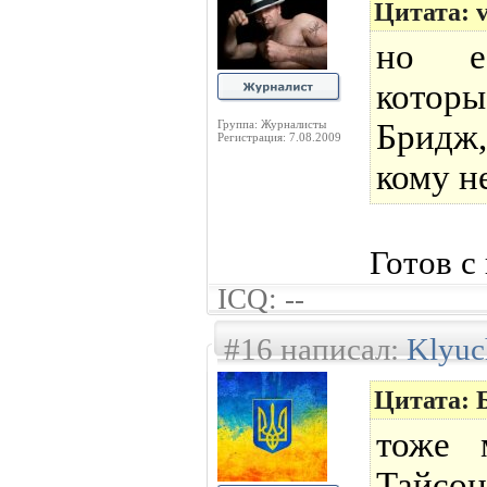
Цитата: v
но е
котор
Группа: Журналисты
Бридж
Регистрация: 7.08.2009
кому н
Готов с
ICQ: --
#16 написал:
Klyuc
Цитата: 
тоже 
Тайсон