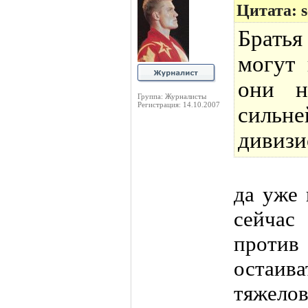
Цитата: s
Братья
могут 
они н
Группа: Журналисты
Регистрация: 14.10.2007
силь
дивизио
да уже 
сейча
против
остаи
тяжел