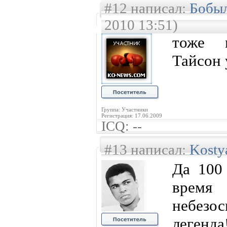
#12 написал:
Бобы
2010 13:51)
тоже 
Тайсон 
Группа: Участники
Регистрация: 17.06.2009
ICQ: --
#13 написал:
Kosty
Да 100
время 
небезос
леген