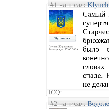
#1 написал:
Klyuch
Самый 
супер
Старч
брюзжа
было о
Группа: Журналисты
Регистрация: 27.06.2009
конечно
словах
спаде. 
не дела
ICQ: --
#2 написал:
Водол