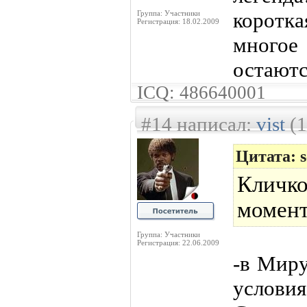
коротк
Группа: Участники
Регистрация: 18.02.2009
многое
остаютс
ICQ: 486640001
#14 написал:
vist
(1
Цитата: s
Кличк
момент
Группа: Участники
Регистрация: 22.06.2009
-в Миру
услови