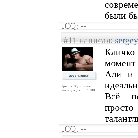
соврем
были бы
ICQ: --
#11 написал:
serge
Кличк
момент
Али и 
идеальн
Группа: Журналисты
Регистрация: 7.08.2009
Всё по
прост
талантл
ICQ: --