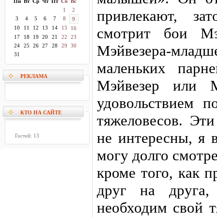
Пн
Вт
Ср
Чт
Пт
Сб
Вс
1
2
привлекают, за
3
4
5
6
7
8
9
10
11
12
13
14
15
смотрит бои М
16
17
18
19
20
21
22
23
Мэйвезера-мла
24
25
26
27
28
29
30
31
маленьких парн
РЕКЛАМА
Мэйвезер или 
удовольствием п
КТО НА САЙТЕ
тяжеловесов. Эти
не интересны, я 
Гостей: 13
могу долго смотре
кроме того, как 
друг на друга,
необходим свой т