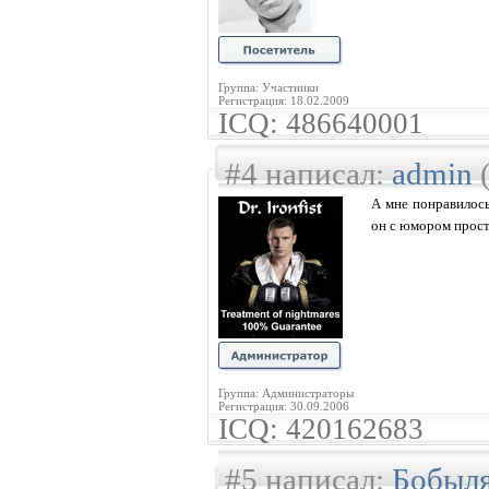
Группа: Участники
Регистрация: 18.02.2009
ICQ: 486640001
#4 написал:
admin
(
А мне понравилос
он с юмором прост
Группа: Администраторы
Регистрация: 30.09.2006
ICQ: 420162683
#5 написал:
Бобыл