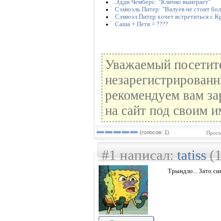
Эдди Чемберс: "Кличко выиграет"
Сэмюэль Питер: "Валуев не стоит бо
Сэмюэл Питер хочет встретиться с 
Саша + Петя = ????
Уважаемый посетите
незарегистрированн
рекомендуем вам за
на сайт под своим и
(голосов: 1)
Просм
#1 написал:
tatiss
(1
Трындло... Зато с