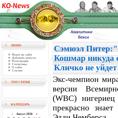
МЕНЮ
Сэмюэл Питер:
Новое на сайте
Кошмар никуда 
Добавить новость
Регистрация
Статистика
Кличко не уйдет
О сайте
Ссылки
Экс-чемпион мира
ТОП СТАТЬИ
версии Всемирн
(WBC) нигериец
КАЛЕНДАРЬ
прекрасно знает
«
Август 2026 »
Эдди Чемберса.