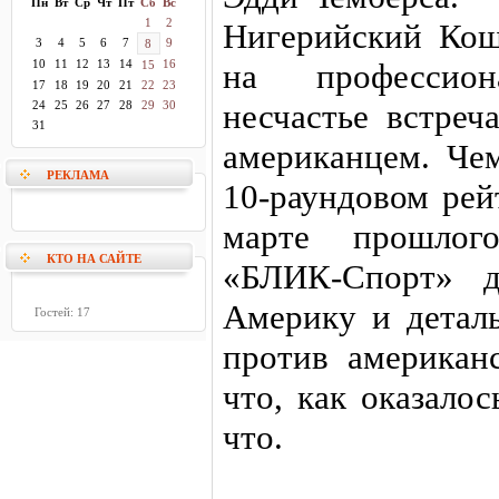
Пн
Вт
Ср
Чт
Пт
Сб
Вс
1
2
Нигерийский Кош
3
4
5
6
7
9
8
10
11
12
13
14
16
на профессио
15
17
18
19
20
21
22
23
несчастье встреч
24
25
26
27
28
29
30
31
американцем. Че
РЕКЛАМА
10-раундовом рей
марте прошлого
КТО НА САЙТЕ
«БЛИК-Спорт» д
Америку и деталь
Гостей: 17
против американс
что, как оказалос
что.