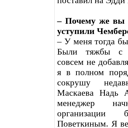
поставил на Эдди 
– Почему же вы 
уступили Чембер
– У меня тогда б
Были тяжбы с п
совсем не добавл
я в полном поря
сокрушу недав
Маскаева Надь А
менеджер нач
организации 
Поветкиным. Я ве