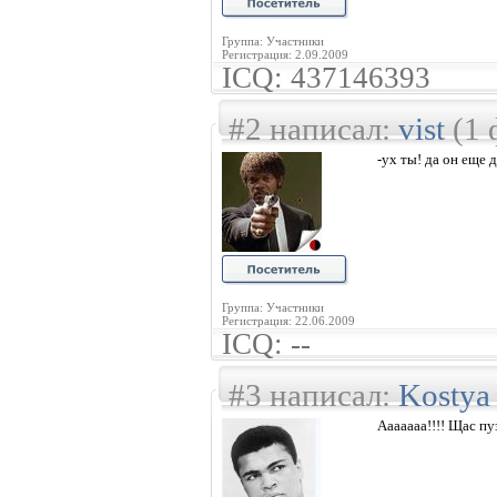
Группа: Участники
Регистрация: 2.09.2009
ICQ: 437146393
#2 написал:
vist
(1 
-ух ты! да он еще 
Группа: Участники
Регистрация: 22.06.2009
ICQ: --
#3 написал:
Kostya
Ааааааа!!!! Щас п