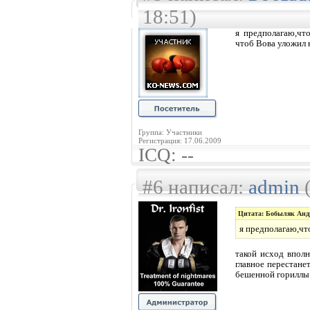
18:51)
я предполагаю,чт
чтоб Вова уложил 
Группа: Участники
Регистрация: 17.06.2009
ICQ: --
#6 написал:
admin
(
Цитата: Бобыляк Анд
я предполагаю,чт
такой исход вполн
главное перестанет
бешенной гориллы