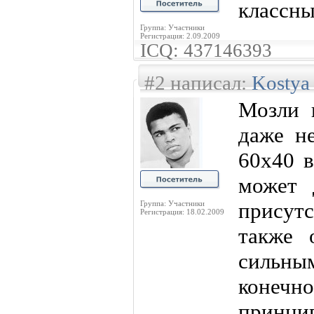
классны
Группа: Участники
Регистрация: 2.09.2009
ICQ: 437146393
#2 написал:
Kostya
Мозли 
даже н
60х40 в
может 
присутс
Группа: Участники
Регистрация: 18.02.2009
также 
сильн
конеч
принц