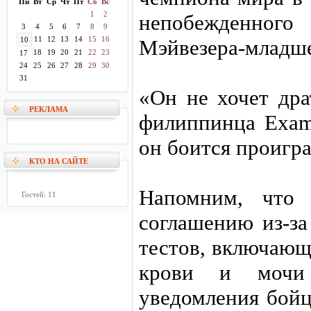
Пн
Вт
Ср
Чт
Пт
Сб
Вс
1
2
непобежденног
3
4
5
6
7
8
9
11
12
13
14
15
16
10
Мэйвезера-младше
18
19
20
21
22
23
17
24
25
26
27
28
29
30
31
«Он не хочет дра
РЕКЛАМА
филиппинца Exami
он боится проигра
КТО НА САЙТЕ
Напомним, что
Гостей: 11
соглашению из-за
тестов, включающ
крови и мочи 
уведомления бойц