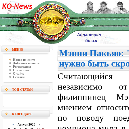
МЕНЮ
Мэнни Пакьяо: 
Новое на сайте
нужно быть скр
Добавить новость
Регистрация
Статистика
Считающийся
О сайте
Ссылки
независимо о
ТОП СТАТЬИ
филиппинец Мэ
мнением относит
КАЛЕНДАРЬ
по поводу пое
«
Август 2026 »
чемпиона мира в 