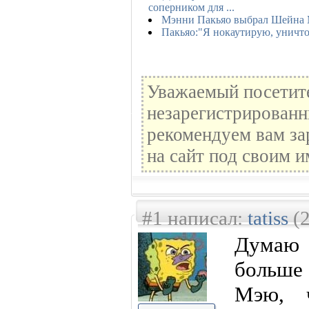
соперником для ...
Мэнни Пакьяо выбрал Шейна
Пакьяо:"Я нокаутирую, уничт
Уважаемый посетите
незарегистрированн
рекомендуем вам за
на сайт под своим и
#1 написал:
tatiss
(2
Думаю
больш
Мэю, 