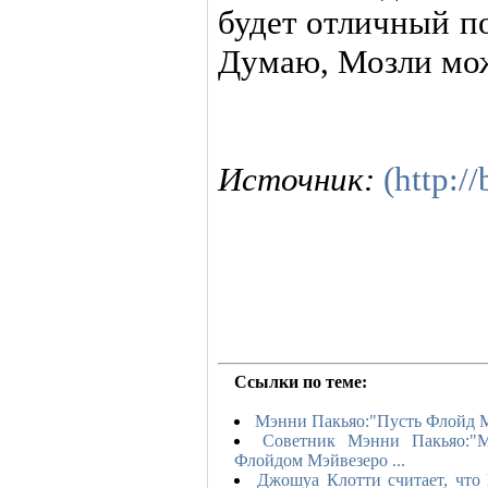
будет отличный по
Думаю, Мозли мож
Источник:
(http:/
Ссылки по теме:
Мэнни Пакьяо:"Пусть Флойд М
Советник Мэнни Пакьяо:"М
Флойдом Мэйвезеро ...
Джошуа Клотти считает, что