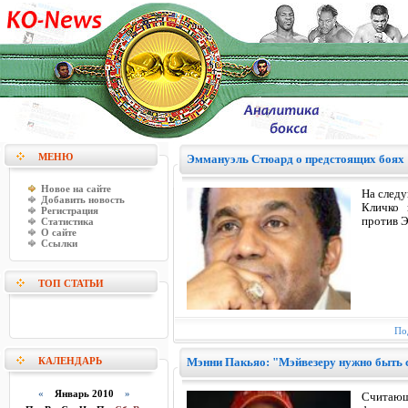
МЕНЮ
Эммануэль Стюард о предстоящих боях "
Новое на сайте
На след
Добавить новость
Кличко 
Регистрация
против Э
Статистика
О сайте
Ссылки
ТОП СТАТЬИ
По
КАЛЕНДАРЬ
Мэнни Пакьяо: "Мэйвезеру нужно быть 
«
Январь 2010
»
Считающ