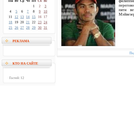
Пн
Вт
Ср
Чт
Пт
Сб
Вс
филиппи
перегов
1
2
3
пяти ве
4
5
6
7
8
9
10
Мэйвезе
11
12
13
14
15
16
17
18
19
20
21
22
23
24
25
26
27
28
29
30
31
РЕКЛАМА
По
КТО НА САЙТЕ
Гостей: 12