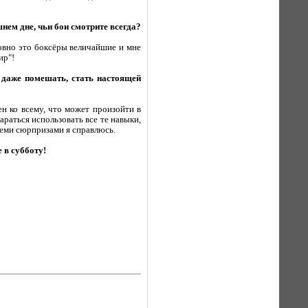
нем дне, чьи бои смотрите всегда?
овно это боксёры величайшие и мне
ир"!
т даже помешать, стать настоящей
н ко всему, что может произойти в
араться использовать все те навыки,
семи сюрпризами я справлюсь.
е в субботу!