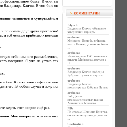
профессиональном боксе. И если вы
тив Владимира Кличко. В том бою он
КОММЕНТАРИИ
 звание чемпионов в супертяжёлом
Klyuch
:
Владимир Кличко объявил о
 и понимаем друг друга прекрасно!
завершении карьеры
час я всё меньше прибегаю к помощи
oroboro
:
Мейвезер: Если бы я был на
месте Пакьяо, у меня не было
...
?
oroboro
:
Инвесторы из ОАЭ пытаются
увствую себя намного расслабленнее,
завлечь Мейвезера драться с
сего поединка. Я уже не устаю так
П ...
oroboro
:
Владимир Кличко победил
ах.
Кубрата Пулева нокаутом
oroboro
:
все бои. К сожалению в финале мой
Владимир Кличко
дить его. В любом случае я получил
нокаутировал Кубрата Пулева
oroboro
:
Рой Джонс
прокомментировал шансы
Хопкинса и Ковалева
ете задать этот вопрос ещё раз.
ND
:
По словам Шеннона Бриггса,
он начал получать угрозы от
личко. Мне интересно, что вы о них
...
Civilization
: