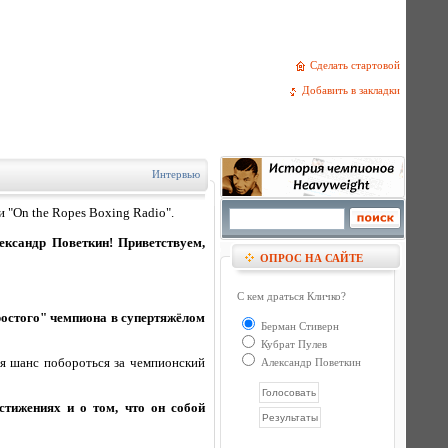
Сделать стартовой
Добавить в закладки
Интервью
 "On the Ropes Boxing Radio".
ександр Поветкин! Приветствуем,
ОПРОС НА САЙТЕ
С кем драться Кличко?
простого" чемпиона в супертяжёлом
Берман Стиверн
Кубрат Пулев
лся шанс побороться за чемпионский
Александр Поветкин
стижениях и о том, что он собой