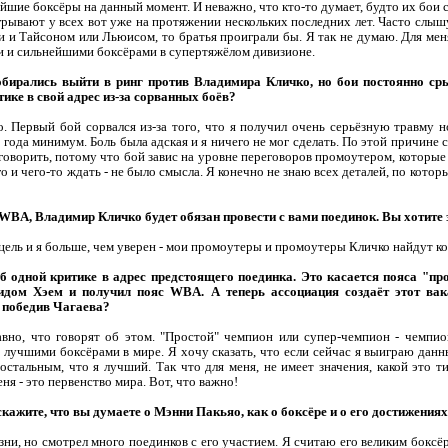
йшие боксёры на данный момент. И неважно, что кто-то думает, будто их бои 
грывают у всех вот уже на протяжении нескольких последних лет. Часто слышу
 и Тайсоном или Льюисом, то братья проиграли бы. Я так не думаю. Для мен
 и сильнейшими боксёрами в супертяжёлом дивизионе.
обирались выйти в ринг против Владимира Кличко, но бои постоянно сры
тике в свой адрес из-за сорванных боёв?
. Первый бой сорвался из-за того, что я получил очень серьёзную травму н
о года минимум. Боль была адская и я ничего не мог сделать. По этой причине
 говорить, потому что бой завис на уровне переговоров промоутером, которы
о и чего-то ждать - не было смысла. Я конечно не знаю всех деталей, по котор
 WBA, Владимир Кличко будет обязан провести с вами поединок. Вы хотите 
 цель и я больше, чем уверен - мои промоутеры и промоутеры Кличко найдут к
об одной критике в адрес предстоящего поединка. Это касается пояса "
дом Хэем и получил пояс WBA. А теперь ассоциация создаёт этот вак
, победив Чагаева?
равно, что говорят об этом. "Простой" чемпион или супер-чемпион - чемпио
 лучшими боксёрами в мире. Я хочу сказать, что если сейчас я выиграю данн
остальным, что я лучший. Так что для меня, не имеет значения, какой это т
ня - это первенство мира. Вот, что важно!
скажите, что вы думаете о Мэнни Пакьяо, как о боксёре и о его достижениях 
зни, но смотрел много поединков с его участием. Я считаю его великим боксё