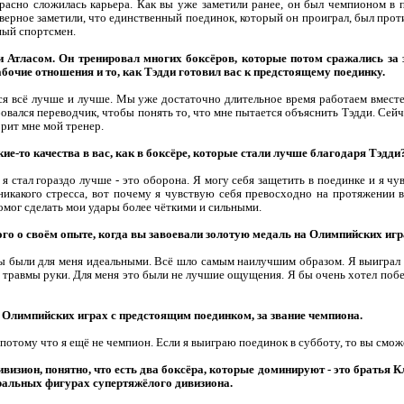
красно сложилась карьера. Как вы уже заметили ранее, он был чемпионом в 
аверное заметили, что единственный поединок, который он проиграл, был про
ный спортсмен.
ди Атласом. Он тренировал многих боксёров, которые потом сражались за
бочие отношения и то, как Тэдди готовил вас к предстоящему поединку.
ся всё лучше и лучше. Мы уже достаточно длительное время работаем вместе
овался переводчик, чтобы понять то, что мне пытается объяснить Тэдди. Сей
рит мне мой тренер.
акие-то качества в вас, как в боксёре, которые стали лучше благодаря Тэдди
 я стал гораздо лучше - это оборона. Я могу себя защетить в поединке и я ч
никакого стресса, вот почему я чувствую себя превосходно на протяжении в
омог сделать мои удары более чёткими и сильными.
ого о своём опыте, когда вы завоевали золотую медаль на Олимпийских игр
ры были для меня идеальными. Всё шло самым наилучшим образом. Я выиграл 
а травмы руки. Для меня это были не лучшие ощущения. Я бы очень хотел побе
в Олимпийских играх с предстоящим поединком, за звание чемпиона.
, потому что я ещё не чемпион. Если я выиграю поединок в субботу, то вы смож
ивизион, понятно, что есть два боксёра, которые доминируют - это братья К
тральных фигурах супертяжёлого дивизиона.