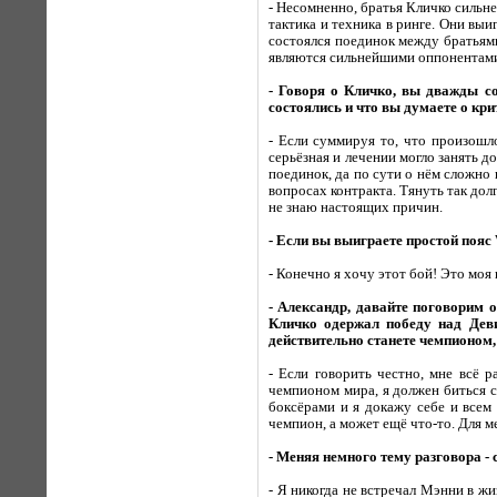
- Несомненно, братья Кличко сильне
тактика и техника в ринге. Они выи
состоялся поединок между братьями
являются сильнейшими оппонентами
- Говоря о Кличко, вы дважды с
состоялись и что вы думаете о кри
- Если суммируя то, что произошло
серьёзная и лечении могло занять д
поединок, да по сути о нём сложно
вопросах контракта. Тянуть так долг
не знаю настоящих причин.
- Если вы выиграете простой пояс
- Конечно я хочу этот бой! Это моя
- Александр, давайте поговорим 
Кличко одержал победу над Деви
действительно станете чемпионом
- Если говорить честно, мне всё 
чемпионом мира, я должен биться с
боксёрами и я докажу себе и всем 
чемпион, а может ещё что-то. Для ме
- Меняя немного тему разговора - 
- Я никогда не встречал Мэнни в жи