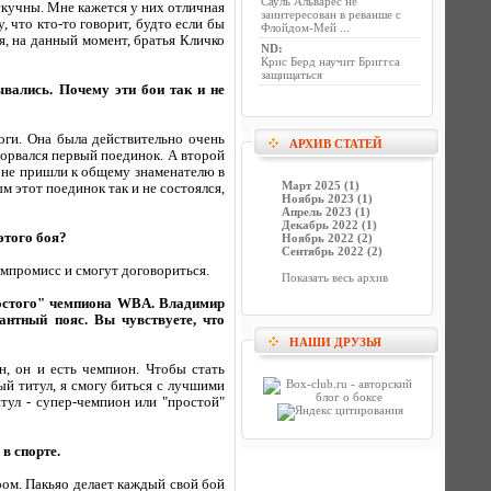
Сауль Альварес не
скучны. Мне кажется у них отличная
заинтересован в реванше с
, что кто-то говорит, будто если бы
Флойдом-Мей ...
я, на данный момент, братья Кличко
ND
:
Крис Берд научит Бриггса
защищаться
вались. Почему эти бои так и не
оги. Она была действительно очень
АРХИВ СТАТЕЙ
 сорвался первый поединок. А второй
е не пришли к общему знаменателю в
Март 2025 (1)
ым этот поединок так и не состоялся,
Ноябрь 2023 (1)
Апрель 2023 (1)
Декабрь 2022 (1)
этого боя?
Ноябрь 2022 (2)
Сентябрь 2022 (2)
омпромисс и смогут договориться.
Показать весь архив
простого" чемпиона WBA. Владимир
антный пояс. Вы чувствуете, что
НАШИ ДРУЗЬЯ
н, он и есть чемпион. Чтобы стать
ый титул, я смогу биться с лучшими
итул - супер-чемпион или "простой"
в спорте.
ром. Пакьяо делает каждый свой бой