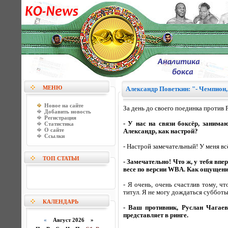
МЕНЮ
Александр Поветкин: "- Чемпион,
Новое на сайте
За день до своего поединка против 
Добавить новость
Регистрация
- У нас на связи боксёр, заним
Статистика
О сайте
Александр, как настрой?
Ссылки
- Настрой замечательный! У меня вс
ТОП СТАТЬИ
- Замечательно! Что ж, у тебя вп
весе по версии WBA. Как ощущен
- Я очень, очень счастлив тому, ч
титул. Я не могу дождаться субботы 
КАЛЕНДАРЬ
- Ваш противник, Руслан Чагаев
представляет в ринге.
«
Август 2026 »