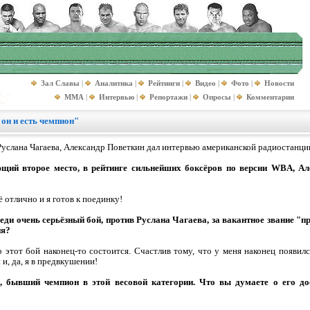
Зал Славы
|
Аналитика
|
Рейтинги
|
Видео
|
Фото
|
Новости
MMA
|
Интервью
|
Репортажи
|
Опросы
|
Комментарии
 он и есть чемпион"
Руслана Чагаева, Александр Поветкин дал интервью американской радиостанции
ающий второе место, в рейтинге сильнейших боксёров по версии WBA, Ал
ё отлично и я готов к поединку!
ереди очень серьёзный бой, против Руслана Чагаева, за вакантное звание "
ия?
то этот бой наконец-то состоится. Счастлив тому, что у меня наконец появи
и, да, я в предвкушении!
, бывший чемпион в этой весовой категории. Что вы думаете о его до