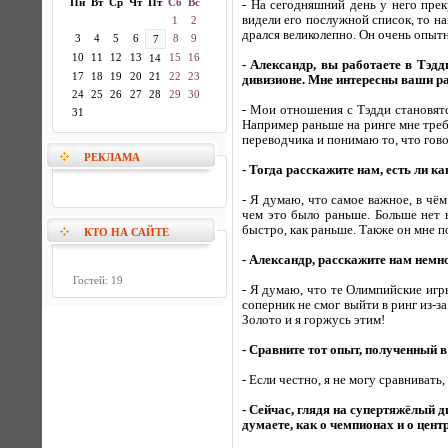
Пн
Вт
Ср
Чт
Пт
Сб
Вс
- На сегодняшний день у него пре
видели его послужной список, то н
1
2
дрался великолепно. Он очень опыт
3
4
5
6
8
9
7
10
11
12
13
15
16
14
- Александр, вы работаете в Тэд
17
18
19
20
21
22
23
дивизионе. Мне интересны ваши ра
24
25
26
27
28
29
30
- Мои отношения с Тэдди становят
31
Например раньше на ринге мне треб
переводчика и понимаю то, что гово
РЕКЛАМА
- Тогда расскажите нам, есть ли к
- Я думаю, что самое важное, в чём
чем это было раньше. Больше нет 
быстро, как раньше. Также он мне п
КТО НА САЙТЕ
- Александр, расскажите нам немн
Гостей: 19
- Я думаю, что те Олимпийские иг
соперник не смог выйти в ринг из-з
Золото и я горжусь этим!
- Сравните тот опыт, полученный 
- Если честно, я не могу сравнивать
- Сейчас, глядя на супертяжёлый д
думаете, как о чемпионах и о цен