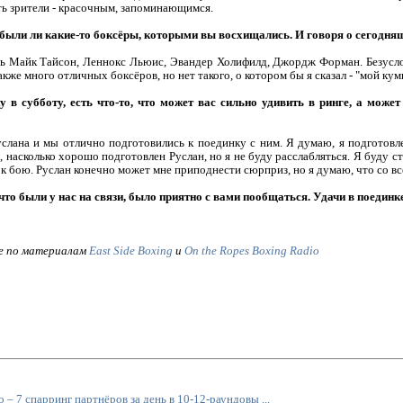
еть зрители - красочным, запоминающимся.
, были ли какие-то боксёры, которыми вы восхищались. И говоря о сегодняш
ись Майк Тайсон, Леннокс Льюис, Эвандер Холифилд, Джордж Форман. Безусл
кже много отличных боксёров, но нет такого, о котором бы я сказал - "мой кум
 в субботу, есть что-то, что может вас сильно удивить в ринге, а може
слана и мы отлично подготовились к поединку с ним. Я думаю, я подготовле
, насколько хорошо подготовлен Руслан, но я не буду расслабляться. Я буду ст
 к бою. Руслан конечно может мне приподнести сюрприз, но я думаю, что со в
 что были у нас на связи, было приятно с вами пообщаться. Удачи в поединк
е по материалам
East Side Boxing
и
On the Ropes Boxing Radio
– 7 спарринг партнёров за день в 10-12-раундовы ...