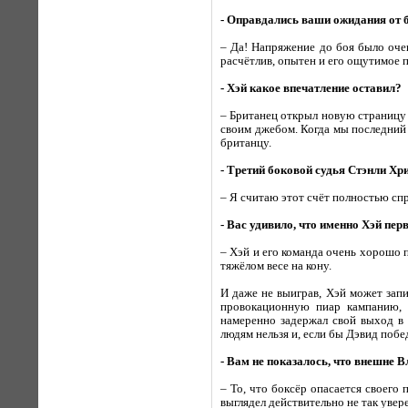
- Оправдались ваши ожидания от 
– Да! Напряжение до боя было очен
расчётлив, опытен и его ощутимое 
- Хэй какое впечатление оставил?
– Британец открыл новую страницу 
своим джебом. Когда мы последний 
британцу.
- Третий боковой судья Стэнли Хри
– Я считаю этот счёт полностью сп
- Вас удивило, что именно Хэй пе
– Хэй и его команда очень хорошо п
тяжёлом весе на кону.
И даже не выиграв, Хэй может запи
провокационную пиар кампанию, б
намеренно задержал свой выход в 
людям нельзя и, если бы Дэвид побе
- Вам не показалось, что внешне 
– То, что боксёр опасается своего
выглядел действительно не так уве