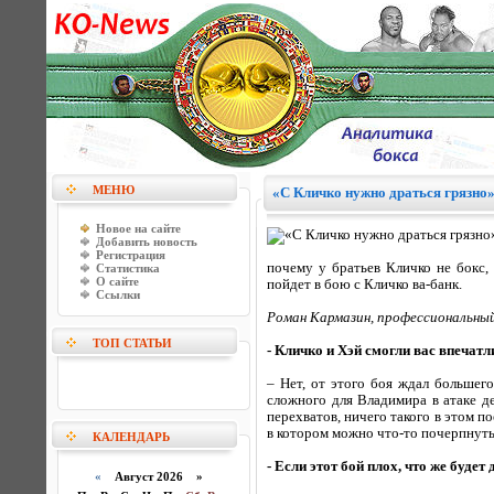
МЕНЮ
«С Кличко нужно драться грязно
Новое на сайте
Добавить новость
Регистрация
почему у братьев Кличко не бокс
Статистика
О сайте
пойдет в бою с Кличко ва-банк.
Ссылки
Роман Кармазин, профессиональный 
ТОП СТАТЬИ
- Кличко и Хэй смогли вас впечатл
– Нет, от этого боя ждал большег
сложного для Владимира в атаке де
перехватов, ничего такого в этом п
в котором можно что-то почерпнуть 
КАЛЕНДАРЬ
- Если этот бой плох, что же будет
«
Август 2026 »