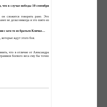
 что в случае победы 10 сентября
 он сложится говорить рано. Это
нее не делал никогда и это взято из
ии с кем то из братьев Кличко…
 которые ждут этого боя.
мнить, что в отличие от Александра
ограммов боевого веса ему бы точно