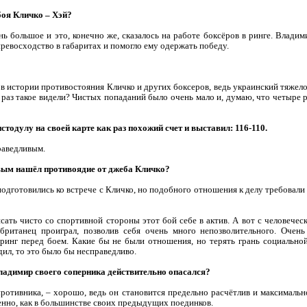
боя Кличко – Хэй?
ь большое и это, конечно же, сказалось на работе боксёров в ринге. Владим
превосходство в габаритах и помогло ему одержать победу.
в истории противостояния Кличко и других боксеров, ведь украинский тяжело
раз такое видели? Чистых попаданий было очень мало и, думаю, что четыре 
стодулу на своей карте как раз похожий счет и выставил: 116-110.
раведливым.
рвым нашёл противоядие от джеба Кличко?
одготовились ко встрече с Кличко, но подобного отношения к делу требовали 
сать чисто со спортивной стороны этот бой себе в актив. А вот с человеческ
ританец проиграл, позволив себя очень много непозволительного. Очен
ринг перед боем. Какие бы не были отношения, но терять грань социально
дил, то это было бы несправедливо.
Владимир своего соперника действительно опасался?
 противника, – хорошо, ведь он становится предельно расчётлив и максимальн
ренно, как в большинстве своих предыдущих поединков.