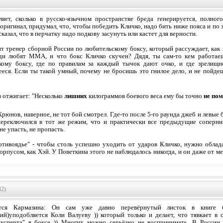
яет, сколько в русско-язычном пространстве бреда генерируется, полного
оригинал, придумал, что, чтобы победить Кличко, надо бить ниже пояса и по 
казал, что в перчатку надо подкову засунуть или кастет для верности.
ит тренер сборной России по любительскому боксу, который рассуждает, как
ди любят ММА, и что бокс Кличко скучен? Дядя, ты сам-то кем работае
ому боксу, где по правилам за каждый тычок дают очко, и где зрелищн
еся. Если ты такой умный, почему не бросишь это гнилое дело, и не пойде
 отжигает: "Несколько
лишних
килограммов боевого веса ему бы точно
не по
рюнов, наверное, не тот бой смотрел. Где-то после 5-го раунда джеб и левые
ереключился в тот же режим, что и практически все предыдущие соперник
не упасть, не пропасть.
отивоядье" - чтобы столь успешно уходить от ударов Кличко, нужно облад
орпусом, как Хэй. У Поветкина этого не наблюдалось никогда, и он даже от 
42)
ется Кармазина: Он сам уже давно перевёрнутый листок в книге б
ий)уподобляется Коли Валуеву )) который только и делает, что тявкает в 
эксперта" в боксе )) Многих можно серьёзно не воспринимать. В России