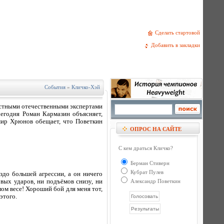
Сделать стартовой
Добавить в закладки
События
»
Кличко-Хэй
вестными отечественными экспертами
егодня Роман Кармазин объясняет,
мир Хрюнов обещает, что Поветкин
ОПРОС НА САЙТЕ
С кем драться Кличко?
Берман Стиверн
Кубрат Пулев
здо большей агрессии, а он ничего
овых ударов, ни подъёмов снизу, ни
Александр Поветкин
лом весе! Хороший бой для меня тот,
этого.