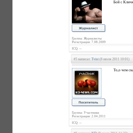
Бой с Кличк
Группа: Журналисты
Регистрация: 7.08.2009
ICQ: --
#5 написал:
Tvist
(8 июля 2011 10:01)
То,о чем ск
Группа: Участники
Регистрация: 2.04.2011
ICQ: --