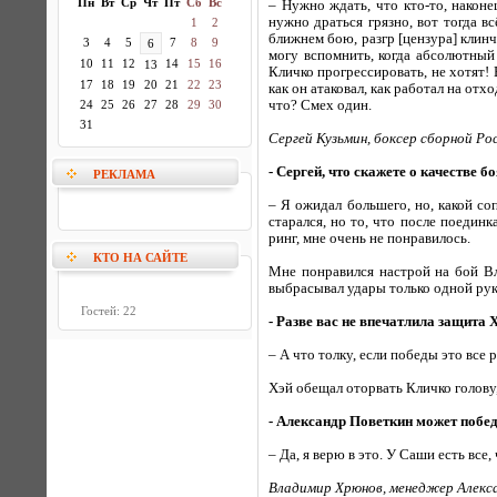
Пн
Вт
Ср
Чт
Пт
Сб
Вс
– Нужно ждать, что кто-то, наконе
нужно драться грязно, вот тогда в
1
2
ближнем бою, разгр
[цензура]
клинчи
3
4
5
7
8
9
6
могу вспомнить, когда абсолютный
10
11
12
14
15
16
13
Кличко прогрессировать, не хотят!
17
18
19
20
21
22
23
как он атаковал, как работал на от
24
25
26
27
28
29
30
что? Смех один.
31
Сергей Кузьмин, боксер сборной Ро
- Сергей, что скажете о качестве 
РЕКЛАМА
– Я ожидал большего, но, какой со
старался, но то, что после поедин
ринг, мне очень не понравилось.
КТО НА САЙТЕ
Мне понравился настрой на бой Вл
выбрасывал удары только одной рук
Гостей: 22
- Разве вас не впечатлила защита 
– А что толку, если победы это вс
Хэй обещал оторвать Кличко голову,
- Александр Поветкин может побе
– Да, я верю в это. У Саши есть вс
Владимир Хрюнов, менеджер Алекса