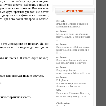
рил, что для победы над украинцами
са, нужно жёстко работать с ними в
рактически не попасть. Вот так и не
КОММЕНТАРИИ
роме двух прямых ударов! Не хотят
сходящими его в физических данных,
о. Брал его бои и смотрел. А Кличко
Klyuch
:
Владимир Кличко объявил о
завершении карьеры
oroboro
:
Мейвезер: Если бы я был на
месте Пакьяо, у меня не было
...
в этом поединке не показал. Да, он
oroboro
:
Инвесторы из ОАЭ пытаются
получил за три недели до выхода на
завлечь Мейвезера драться с
П ...
oroboro
:
это не пошел. В итоге один боксёр
Владимир Кличко победил
Кубрата Пулева нокаутом
oroboro
:
Владимир Кличко
нокаутировал Кубрата Пулева
рошо защищаться, нужно драться.
oroboro
:
Рой Джонс
о.
прокомментировал шансы
Хопкинса и Ковалева
ND
:
По словам Шеннона Бриггса,
он начал получать угрозы от
нная спортивная злость.
...
Civilization
: