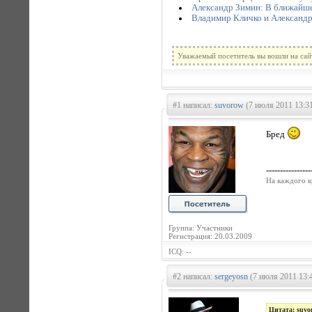
Александр Зимин: В ближайше
Владимир Кличко и Александр
Уважаемый посетитель вы вошли на сай
#1 написал:
suvorow
(7 июля 2011 13:3
Бред
----------------
На каждого к
Группа: Участники
Регистрация: 20.03.2009
ICQ: --
#2 написал:
sergeyosn
(7 июля 2011 13:
Цитата: suvo