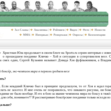
Зал Славы
|
Аналитика
|
Рейтинги
|
Видео
|
Фото
|
Новости
MMA
|
Интервью
|
Репортажи
|
Опросы
|
Комментарии
»
Христиан Юла продолжает в своем блоге на Sports.ru серию интервью с из
о прошедшем поединке Кличко – Хэй и ситуации в супертяжелом весе. С
, а смех один, Сергей Кузьмин называет Дэвида Хэя фуфлыжником, а Влади
боксёр, экс-чемпион мира в первом среднем весе
ить?
о. Если младший Кличко был в принципе предсказуем, то от Хэя я ждал гора
лать не захотел. И мне очень не понравилось, что никакого рисунка, ни бок
оединке не было вообще. И это в бою за звание чемпиона мира по боксу в тяжё
для себя, понимаете!? Я рассматриваю боксёрские поединки только исходя из 
 дальше?