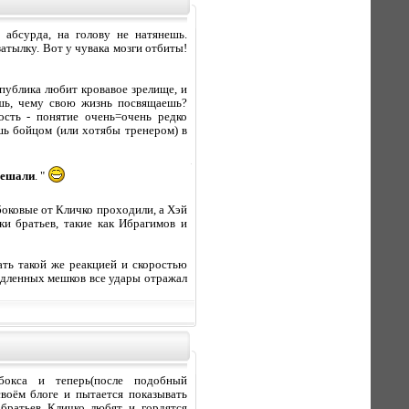
 абсурда, на голову не натянешь.
затылку. Вот у чувака мозги отбиты!
 публика любит кровавое зрелище, и
шь, чему свою жизнь посвящаешь?
ость - понятие очень=очень редко
шь бойцом (или хотябы тренером) в
мешали
. "
 боковые от Кличко проходили, а Хэй
и братьев, такие как Ибрагимов и
ать такой же реакцией и скоростью
медленных мешков все удары отражал
окса и теперь(после подобный
своём блоге и пытается показывать
 братьев Кличко любят и гордятся