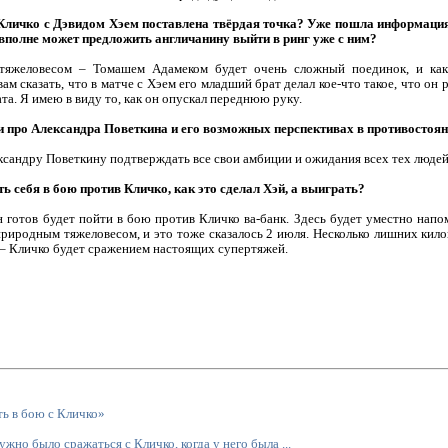
Кличко с Дэвидом Хэем поставлена твёрдая точка? Уже пошла информация,
полне может предложить англичанину выйти в ринг уже с ним?
тяжеловесом – Томашем Адамеком будет очень сложный поединок, и как
 сказать, что в матче с Хэем его младший брат делал кое-что такое, что он ра
та. Я имею в виду то, как он опускал переднюю руку.
ли про Александра Поветкина и его возможных перспективах в противостоян
ксандру Поветкину подтверждать все свои амбиции и ожидания всех тех людей,
ть себя в бою против Кличко, как это сделал Хэй, а выиграть?
н готов будет пойти в бою против Кличко ва-банк. Здесь будет уместно напо
природным тяжеловесом, и это тоже сказалось 2 июля. Несколько лишних кил
 – Кличко будет сражением настоящих супертяжей.
ь в бою с Кличко»
но было сражаться с Кличко, когда у него была ...