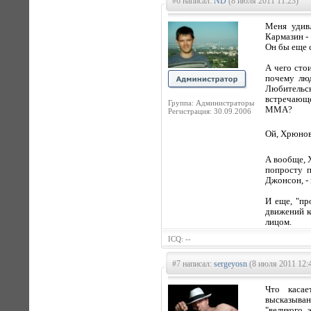
#6 написал:
ND
(8 июля 2011 11:23)
Меня удивл
Кармазин - 
Он бы еще с
А чего сто
почему лю
Любительск
встречающе
Группа: Администраторы
ММА?
Регистрация: 30.09.2006
Ой, Хрюнов
А вообще, Х
попросту п
Джонсон, - 
И еще, "пр
движений к
лицом.
ICQ: --
#7 написал:
sergeyosn
(8 июля 2011 12:
Что каса
высказыван
"великого 