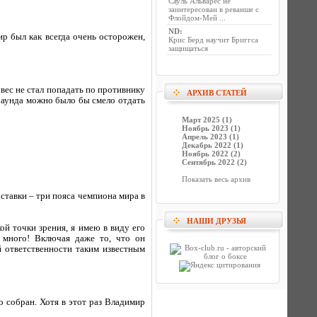
Сауль Альварес не
заинтересован в реванше с
Флойдом-Мей ...
ND
:
ир был как всегда очень осторожен,
Крис Берд научит Бриггса
защищаться
вес не стал попадать по противнику
АРХИВ СТАТЕЙ
раунда можно было бы смело отдать
Март 2025 (1)
Ноябрь 2023 (1)
Апрель 2023 (1)
Декабрь 2022 (1)
Ноябрь 2022 (2)
Сентябрь 2022 (2)
Показать весь архив
ставки – три пояса чемпиона мира в
НАШИ ДРУЗЬЯ
ой точки зрения, я имею в виду его
ь много! Включая даже то, что он
й ответственности таким известным
о собран. Хотя в этот раз Владимир