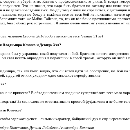
ц, созреет и уберёт этих Кличко с профессионального ринга. Я всегда гово
сё получится. Это не значит, что надо бить братьев по затылку или ниже поя
 и не давать им отдышаться. По-другому с ними не справиться, с дистанции п
 чемпиона мира по боксу в тяжёлом весе за весь бой не показывал ничего к
 Вспомните того же Майка Тайсона, то, как он вёл бой с противниками, прево
ходах, бил с обеих рук встречные… Я лично очень многому учился именно от нег
ссии, чемпион Европы 2010 года в тяжелом весе (свыше 91 кг)
боя Владимира Кличко и Девида Хэя?
перник был у украинца, такой получился и бой. Британец ничего интересного 
ка он стал искать оправдания в поражении в своей травме, которую он якобы 
адимира, так как было видно, что он готов идти на обострение, но Хэй на 
ой, а другой от них уходил – одно сплошное передёргивание.
Хэя?
е равно не принесло? В объединительном поединке супертяжёлого веса мало хо
 ведь так? За свои слова не ответил, значит простой фуфлыжник и не более тог
дить Кличко?
е, чтобы одержать успех – сильный характер, бойцовский дух и еще нереализова
ндра Поветкина, Дениса Лебедева, Александра Бахтина