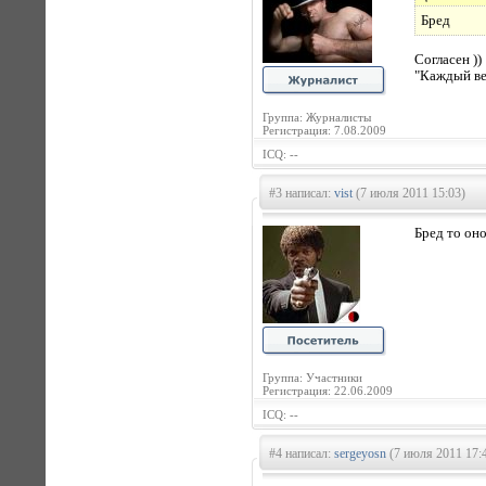
Бред
Согласен ))
"Каждый вед
Группа: Журналисты
Регистрация: 7.08.2009
ICQ: --
#3 написал:
vist
(7 июля 2011 15:03)
Бред то оно
Группа: Участники
Регистрация: 22.06.2009
ICQ: --
#4 написал:
sergeyosn
(7 июля 2011 17: