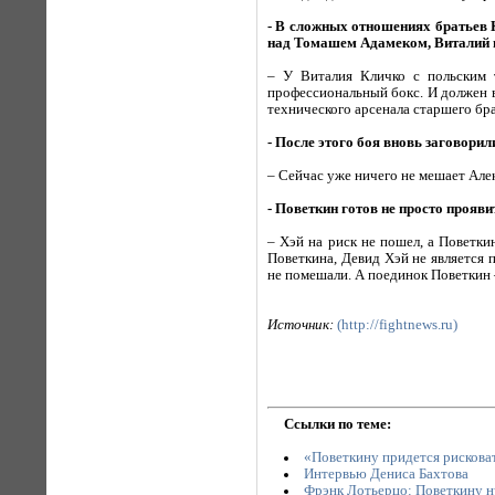
- В сложных отношениях братьев 
над Томашем Адамеком, Виталий в
– У Виталия Кличко с польским 
профессиональный бокс. И должен вам
технического арсенала старшего бра
- После этого боя вновь заговори
– Сейчас уже ничего не мешает Але
- Поветкин готов не просто прояви
– Хэй на риск не пошел, а Поветки
Поветкина, Девид Хэй не является 
не помешали. А поединок Поветкин
Источник:
(http://fightnews.ru)
Ссылки по теме:
«Поветкину придется рисковат
Интервью Дениса Бахтова
Фрэнк Лотьерцо: Поветкину нуж