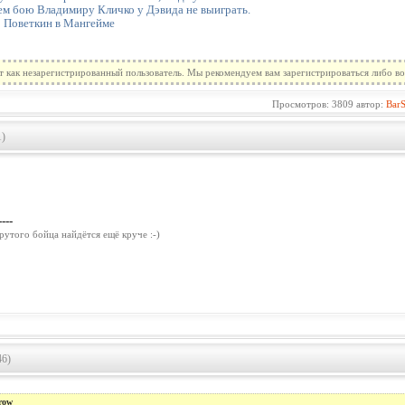
м бою Владимиру Кличко у Дэвида не выиграть.
 Поветкин в Мангейме
т как незарегистрированный пользователь. Мы рекомендуем вам зарегистрироваться либо во
Просмотров: 3809 автор:
Bar
1)
----
рутого бойца найдётся ещё круче :-)
46)
row