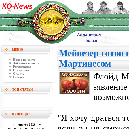
МЕНЮ
Мейвезер готов 
Новое на сайте
Мартинесом
Добавить новость
Регистрация
Статистика
Флойд Ме
О сайте
Ссылки
зявлени
ТОП СТАТЬИ
возможно
КАЛЕНДАРЬ
"Я хочу драться 
«
Август 2026 »
если он не сможе