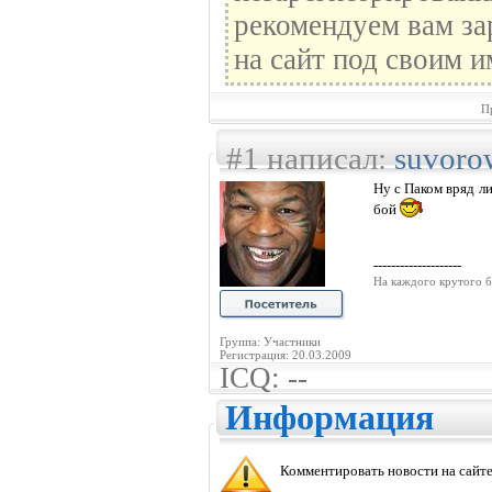
рекомендуем вам за
на сайт под своим и
П
#1 написал:
suvoro
Ну с Паком вряд л
бой
--------------------
На каждого крутого б
Группа: Участники
Регистрация: 20.03.2009
ICQ: --
Информация
Комментировать новости на сайте