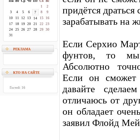
Пн
Вт
Ср
Чт
Пт
Сб
Вс
1
2
придётся драться 
3
4
5
6
8
9
7
10
11
12
13
15
16
зарабатывать на ж
14
17
18
19
20
21
22
23
24
25
26
27
28
29
30
31
Если Серхио Март
РЕКЛАМА
фунтов, то мы
Абсолютно точно
КТО НА САЙТЕ
Если он сможет 
давайте сделае
Гостей: 16
отличаюсь от дру
он обладает очен
заявил Флойд Мей