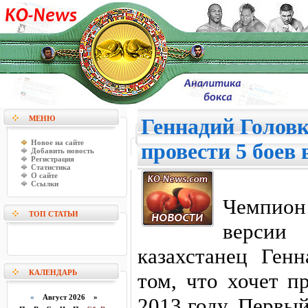
МЕНЮ
Геннадий Головк
Новое на сайте
провести 5 боев 
Добавить новость
Регистрация
Статистика
О сайте
Ссылки
Чемпион
ТОП СТАТЬИ
верси
казахстанец Ген
КАЛЕНДАРЬ
том, что хочет п
«
Август 2026 »
2013 году. Первы