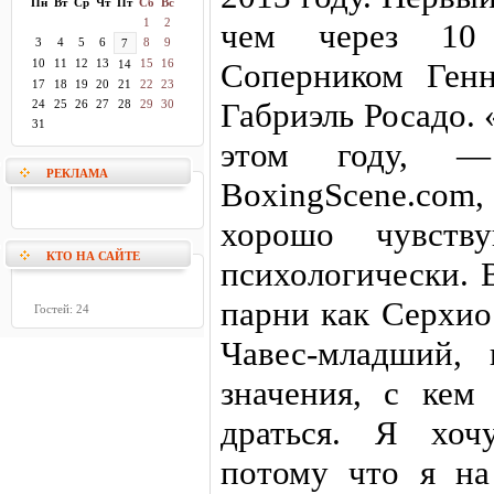
Пн
Вт
Ср
Чт
Пт
Сб
Вс
1
2
чем через 10
3
4
5
6
8
9
7
10
11
12
13
15
16
Соперником Генн
14
17
18
19
20
21
22
23
Габриэль Росадо. 
24
25
26
27
28
29
30
31
этом году, —
РЕКЛАМА
BoxingScene.co
хорошо чувств
КТО НА САЙТЕ
психологически. 
парни как Серхио
Гостей: 24
Чавес-младший,
значения, с кем
драться. Я хоч
потому что я на