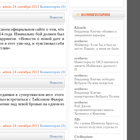
р:
admin
24 сентября 2013
Комментарии (0)
КОММЕНТАРИИ
Новости
Klyuch
:
своем официальном сайте о том, что
Владимир Кличко объявил о
14 года. Изначально бой должен был
завершении карьеры
аррингов. «Новости о новой дате в
oroboro
:
 в этот уик-энд, и чувствовал себя
Мейвезер: Если бы я был на
стлив».
месте Пакьяо, у меня не было
...
oroboro
:
Инвесторы из ОАЭ пытаются
завлечь Мейвезера драться с
П ...
р:
admin
24 сентября 2013
Комментарии (0)
oroboro
:
Владимир Кличко победил
Новости
Кубрата Пулева нокаутом
oroboro
:
Владимир Кличко
единков в супертяжелом весе этого
нокаутировал Кубрата Пулева
 был встретиться с Тайсоном Фьюри.
oroboro
:
чение над левой бровью на одном из
Рой Джонс
прокомментировал шансы
Хопкинса и Ковалева
ND
:
По словам Шеннона Бриггса,
р:
admin
24 сентября 2013
Комментарии (0)
он начал получать угрозы от
...
Новости
Civilization
: