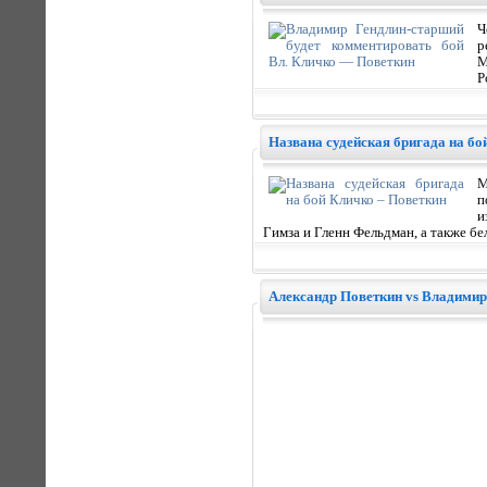
Ч
р
М
Р
Названа судейская бригада на бо
М
п
и
Гимза и Гленн Фельдман, а также б
Александр Поветкин vs Владими