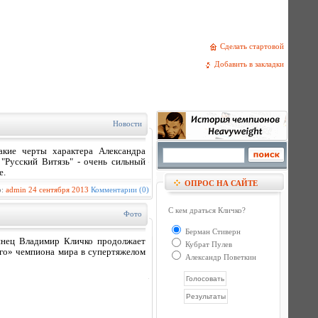
Сделать стартовой
Добавить в закладки
Новости
акие черты характера Александра
"Русский Витязь" - очень сильный
е.
ОПРОС НА САЙТЕ
р:
admin
24 сентября 2013
Комментарии (0)
С кем драться Кличко?
Фото
Берман Стиверн
инец Владимир Кличко продолжает
Кубрат Пулев
ого» чемпиона мира в супертяжелом
Александр Поветкин