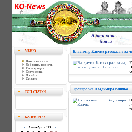
МЕНЮ
Владимир Кличко рассказал, за ч
Новое на сайте
У
Добавить новость
П
Регистрация
с
Статистика
О сайте
Ссылки
Тренировка Владимира Кличко
ТОП СТАТЬИ
О
п
в
КАЛЕНДАРЬ
«
Сентябрь 2013
»