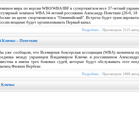
емпион мира по версии WBO/WBA/IBF в супертяжёлом весе 37-летний украине
егулярный чемпион WBA 34-летний россиянин Александр Поветкин (26-0, 18 
оскве на арене спорткомплекса "Олимпийский". Встреча будет транслировать
оссии вещание будет организовывать Первый канал.
Подробнее...
Просмотров: 2125 авто
й Кличко – Поветкин
ы уже сообщали, что Всемирная боксерская ассоциация (WBA) назначила п
оединка между украинцем Владимиром Кличко и россиянином Александр
звестны и имена трех боковых судей, которые будут обслуживать этот пое
ельгиец Филипп Вербеке.
Подробнее...
Просмотров: 1869 авто
р Кличко