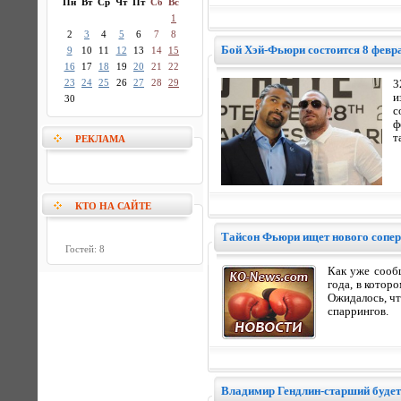
Пн
Вт
Ср
Чт
Пт
Сб
Вс
1
2
3
4
5
6
7
8
Бой Хэй-Фьюри состоится 8 февр
9
10
11
12
13
14
15
16
17
18
19
20
21
22
23
24
25
26
27
28
29
3
и
30
с
ф
т
РЕКЛАМА
КТО НА САЙТЕ
Тайсон Фьюри ищет нового соперн
Гостей: 8
Как уже сооб
года, в котор
Ожидалось, чт
спаррингов.
Владимир Гендлин-старший будет