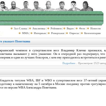
Зал Славы
|
Аналитика
|
Рейтинги
|
Видео
|
Фото
|
Новости
MMA
|
Интервью
|
Репортажи
|
Опросы
|
Комментарии
то уважает Поветкина
краинский чемпион в супертяжелом весе Владимир Кличко признался, к
оветкина вызывают у него уважение. Он в очередной раз подчеркнул, что 
оперник и один из лучших боксеров, с кем ему приходилось встретиться в ринг
Подробнее...
Просмотров: 2523 авто
бладатель титулов WBA, IBF и WBO в супертяжелом весе 37-летний укра
одотовку к намеченному на 5 октября в Москве поединку против «регулярн
есе по версии WBA Александра Поветкина.