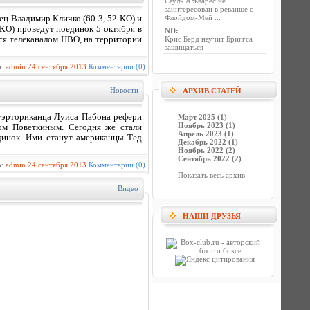
Сауль Альварес не
заинтересован в реванше с
Флойдом-Мей ...
ц Владимир Кличко (60-3, 52 КО) и
КО) проведут поединок 5 октября в
ND
:
ся телеканалом HBO, на территории
Крис Берд научит Бриггса
защищаться
р:
admin
24 сентября 2013
Комментарии (0)
Новости
АРХИВ СТАТЕЙ
уэрториканца Луиса Пабона рефери
Март 2025 (1)
Ноябрь 2023 (1)
ом Поветкиным. Сегодня же стали
Апрель 2023 (1)
динок. Ими станут американцы Тед
Декабрь 2022 (1)
Ноябрь 2022 (2)
Сентябрь 2022 (2)
р:
admin
24 сентября 2013
Комментарии (0)
Показать весь архив
Видео
НАШИ ДРУЗЬЯ