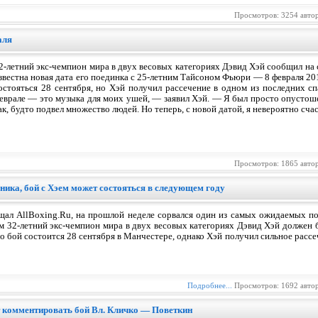
Просмотров: 3254 авто
аля
2-летний экс-чемпион мира в двух весовых категориях Дэвид Хэй сообщил на 
звестна новая дата его поединка с 25-летним Тайсоном Фьюри — 8 февраля 20
остояться 28 сентября, но Хэй получил рассечение в одном из последних сп
еврале — это музыка для моих ушей, — заявил Хэй. — Я был просто опустошен
ак, будто подвел множество людей. Но теперь, с новой датой, я невероятно сча
Просмотров: 1865 авто
ика, бой с Хэем может состояться в следующем году
щал AllBoxing.Ru, на прошлой неделе сорвался один из самых ожидаемых по
ом 32-летний экс-чемпион мира в двух весовых категориях Дэвид Хэй должен
о бой состоится 28 сентября в Манчестере, однако Хэй получил сильное рассе
Подробнее...
Просмотров: 1692 авто
 комментировать бой Вл. Кличко — Поветкин