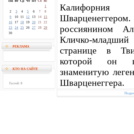
Пн
Вт
Ср
Чт
Пт
Сб
Вс
Калифорния
1
2
3
4
5
6
7
8
Шварценеггеро
9
10
11
12
13
14
15
16
17
18
19
20
21
22
россиянином Ал
23
24
25
26
27
28
29
30
Кличко-младш
РЕКЛАМА
странице в Тви
которой он по
знаменитую леге
КТО НА САЙТЕ
Шварценеггера.
Гостей: 8
Подроб