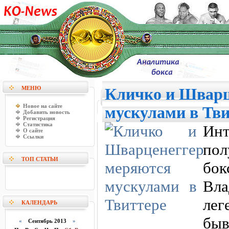
МЕНЮ
Кличко и Шварц
Новое на сайте
мускулами в Тви
Добавить новость
Регистрация
Статистика
Ин
О сайте
Ссылки
пол
ТОП СТАТЬИ
бок
Вл
лег
КАЛЕНДАРЬ
быв
«
Сентябрь 2013
»