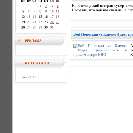
Пн
Вт
Ср
Чт
Пт
Сб
Вс
Новозеландский ветеран-супертяжел
1
2
3
4
Наомним, что бой намечен на 31 авг
5
6
7
8
9
10
11
12
13
14
15
16
17
18
19
20
21
22
23
24
25
26
27
28
29
30
31
Бой Поветкин vs Кличко будет т
РЕКЛАМА
А
т
К
КТО НА САЙТЕ
Гостей: 19