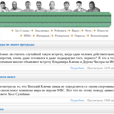
Зал Славы
|
Аналитика
|
Рейтинги
|
Видео
|
Фото
|
Новости
MMA
|
Интервью
|
Репортажи
|
Опросы
|
Комментарии
яды не знают преграды
ожно ли считать случайной такую встречу, когда один человек действительно 
апротив, очень даже готовился и даже подкараулил того, первого? Я это к т
ричинам многие объявляют встречу Владимира Кличко и Дерека Чисоры на Иб
Подробнее...
Просмотров: 2428 ав
воем поясе
есмотря на то, что Виталий Кличко никак не определится со своим спортивн
 своем поясе чемпиона мира по версии WBC. Вот что по этому поводу заявил
овете Хосе Сулейман.
Подробнее...
Просмотров: 1968 ав
кам