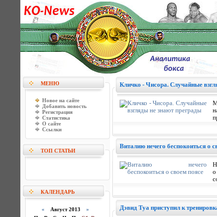
МЕНЮ
Кличко - Чисора. Случайные взгл
Новое на сайте
М
Добавить новость
н
Регистрация
п
Статистика
О сайте
Ссылки
Виталию нечего беспокоиться о с
ТОП СТАТЬИ
Н
о
с
КАЛЕНДАРЬ
Дэвид Туа приступил к трениров
«
Август 2013
»