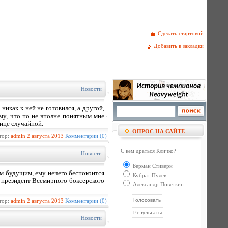
Сделать стартовой
Добавить в закладки
Новости
никак к ней не готовился, а другой,
ому, что по не вполне понятным мне
ице случайной.
ОПРОС НА САЙТЕ
тор:
admin
2 августа 2013
Комментарии (0)
С кем драться Кличко?
Новости
Берман Стиверн
ым будущим, ему нечего беспокоится
Кубрат Пулев
 президент Всемирного боксерского
Александр Поветкин
тор:
admin
2 августа 2013
Комментарии (0)
Новости