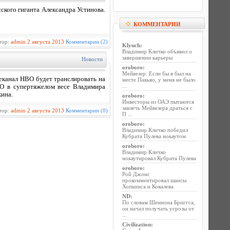
ского гиганта Александра Устинова.
КОММЕНТАРИИ
тор:
admin
2 августа 2013
Комментарии (2)
Klyuch
:
Владимир Кличко объявил о
завершении карьеры
Новости
oroboro
:
Мейвезер: Если бы я был на
еканал HBO будет транслировать на
месте Пакьяо, у меня не было
...
O в супертяжелом весе Владимира
ина.
oroboro
:
Инвесторы из ОАЭ пытаются
завлечь Мейвезера драться с
тор:
admin
2 августа 2013
Комментарии (0)
П ...
oroboro
:
Владимир Кличко победил
Кубрата Пулева нокаутом
oroboro
:
Владимир Кличко
нокаутировал Кубрата Пулева
oroboro
:
Рой Джонс
прокомментировал шансы
Хопкинса и Ковалева
ND
:
По словам Шеннона Бриггса,
он начал получать угрозы от
...
Civilization
: