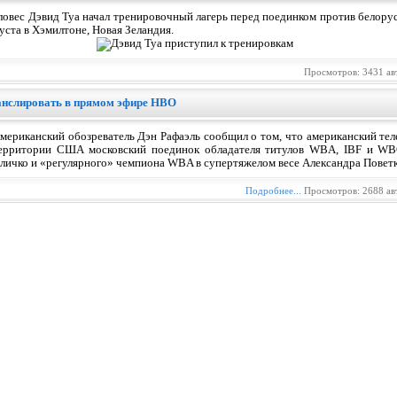
овес Дэвид Туа начал тренировочный лагерь перед поединком против белорус
уста в Хэмилтоне, Новая Зеландия.
Просмотров: 3431 ав
ранслировать в прямом эфире HBO
мериканский обозреватель Дэн Рафаэль сообщил о том, что американский тел
ерритории США московский поединок обладателя титулов WBA, IBF и WB
личко и «регулярного» чемпиона WBA в супертяжелом весе Александра Поветк
Подробнее...
Просмотров: 2688 ав