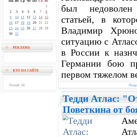
Пн
Вт
Ср
Чт
Пт
Сб
Вс
был недоволен
1
2
3
4
5
6
7
8
статьей, в кото
9
10
11
12
13
14
15
16
17
18
19
20
21
22
Владимир Хрюн
23
24
25
26
27
28
29
30
31
ситуацию с Атлас
РЕКЛАМА
в России к назн
Германии бою п
КТО НА САЙТЕ
первом тяжелом в
Гостей: 16
Подро
Тедди Атлас: "О
Поветкина от бо
Аме
Атл