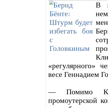
В 
нем
ме
Бе
сот
пр
Кли
«регулярного» 
весе Геннадием Г
— Помимо Кли
промоутерской ко