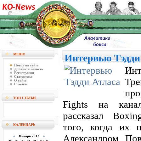
МЕНЮ
Интервью Тэдди
Новое на сайте
Ин
Добавить новость
Регистрация
Статистика
Тр
О сайте
Ссылки
пр
ТОП СТАТЬИ
Fights на кан
рассказал Boxi
того, когда их
КАЛЕНДАРЬ
Александром По
«
Январь 2012
»