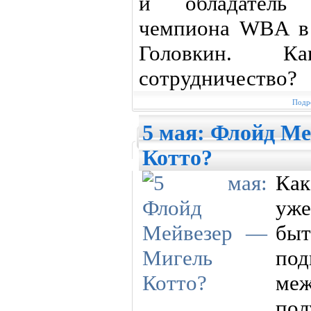
и обладатель 
чемпиона WBA в 
Головкин. К
сотрудничество?
Подро
5 мая: Флойд М
Котто?
Как
уже
бы
под
ме
пол