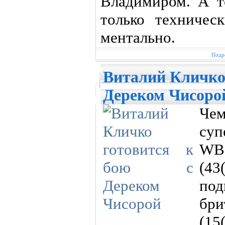
Владимиром. А т
только техничес
ментально.
Подро
Виталий Кличко 
Дереком Чисоро
Ч
суп
WB
(43
по
бри
(1