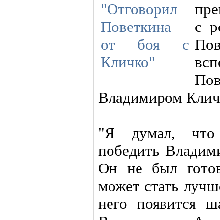
пре
с р
По
всп
По
Владимиром Кличк
"Я думал, что
победить Владими
Он не был готов
может стать лучше
него появится 