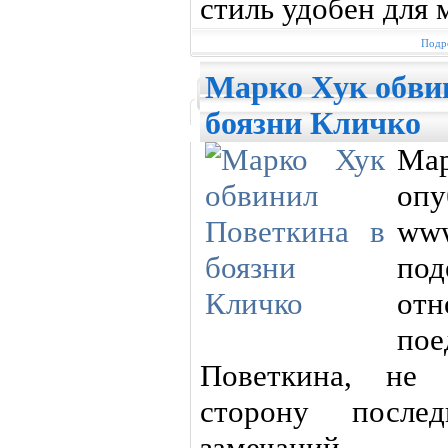
стиль удобен для 
Подро
Марко Хук обви
боязни Кличко
Мар
оп
www
под
отн
пое
Поветкина, не 
сторону после
замечаний.