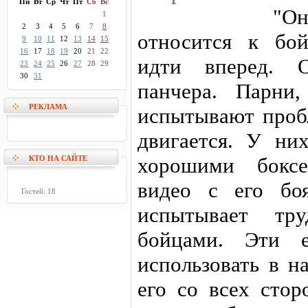
Пн
Вт
Ср
Чт
Пт
Сб
Вс
"О
1
2
3
4
5
6
7
8
относится к бо
9
10
11
12
13
14
15
16
17
18
19
20
21
22
идти вперед. 
23
24
25
26
27
28
29
30
31
панчера. Парни,
РЕКЛАМА
испытывают проб
двигается. У ни
хорошими боксе
КТО НА САЙТЕ
видео с его бо
Гостей: 18
испытывает тр
бойцами. Эти е
использовать в н
его со всех стор