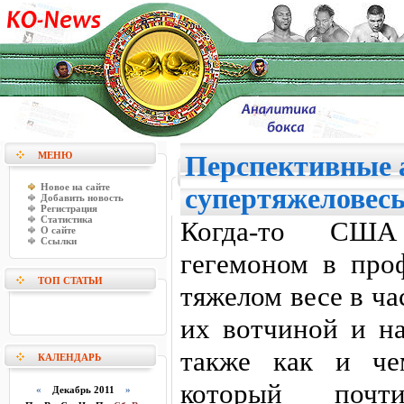
МЕНЮ
Перспективные 
Новое на сайте
супертяжеловес
Добавить новость
Регистрация
Статистика
Когда-то США
О сайте
Ссылки
гегемоном в про
ТОП СТАТЬИ
тяжелом весе в ч
их вотчиной и н
также как и че
КАЛЕНДАРЬ
который почт
«
Декабрь 2011
»