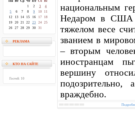
Пн
Вт
Ср
Чт
Пт
Сб
Вс
национальным ге
1
2
3
4
5
6
7
8
9
10
11
Недаром в США 
12
13
14
15
16
17
18
19
20
21
22
23
24
25
тяжелом весе сч
26
27
28
29
30
31
званием в мирово
РЕКЛАМА
– вторым челове
иностранцам пы
КТО НА САЙТЕ
вершину относи
Гостей: 10
подозрительно,
враждебно.
Подробне