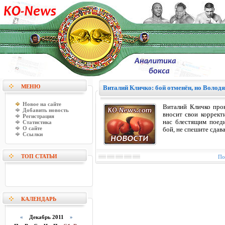
МЕНЮ
Виталий Кличко: бой отменён, но Володя
Новое на сайте
Виталий Кличко прок
Добавить новость
вносит свои коррект
Регистрация
нас блестящим поед
Статистика
О сайте
бой, не спешите сдава
Ссылки
ТОП СТАТЬИ
По
КАЛЕНДАРЬ
«
Декабрь 2011
»