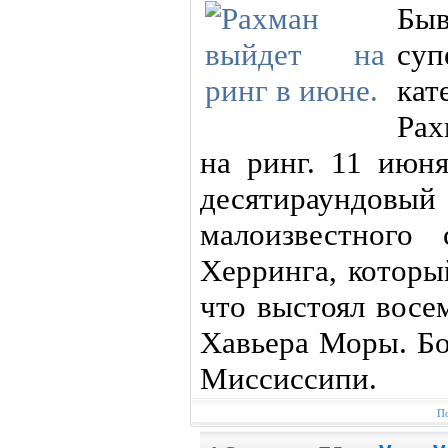
Бы
су
кат
Рах
на ринг. 11 июн
десятираундо
малоизвестного 
Херринга, которы
что выстоял восе
Хавьера Моры. Бо
Миссиссипи.
По