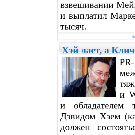
взвешивании Мейв
и выплатил Марке
тысяч.
По
Хэй лает, а Клич
PR
ме
тяж
и 
и обладателем 
Дэвидом Хэем (ка
должен состоят