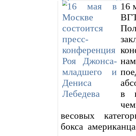
16 
ВГТ
По
за
ко
на
по
абс
в п
чем
весовых катего
бокса американц