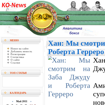
МЕНЮ
Хан: Мы смотри
Новое на сайте
Роберта Герреро
Добавить новость
Регистрация
Статистика
Ха
О сайте
Ссылки
Джу
ТОП СТАТЬИ
Ам
су
КАЛЕНДАРЬ
но
«
Май 2011
»