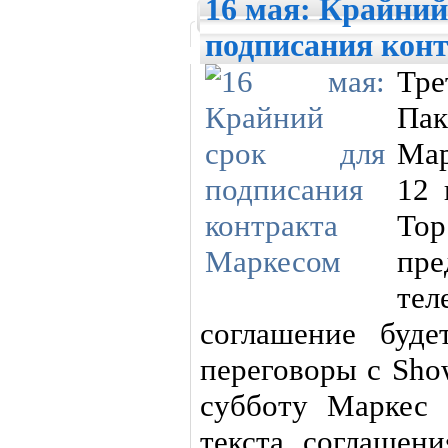
16 мая: Крайний
подписания кон
Тр
Пак
Мар
12 
Top
пре
те
соглашение буде
переговоры с Sh
субботу Маркес 
текста соглашени