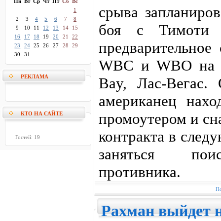
Пн
Вт
Ср
Чт
Пт
Сб
Вс
срыва запланиров
1
2
3
4
5
6
7
8
боя с Тимоти 
9
10
11
12
13
14
15
16
17
18
19
20
21
22
предварительное
23
24
25
26
27
28
29
30
31
WBC и WBO на б
РЕКЛАМА
Bay, Лас-Вегас.
американец нахо
промоутером и сн
КТО НА САЙТЕ
контракта в след
Гостей: 19
заняться поис
противника.
По
Рахман выйдет н