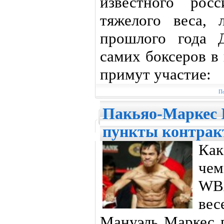
известного рос
тяжелого веса, 
прошлого года 
самих боксеров в
примут участие:
По
Пакьяо-Маркес 
пункты контрак
Как
ч
WBA
ве
Мануэль Маркес 