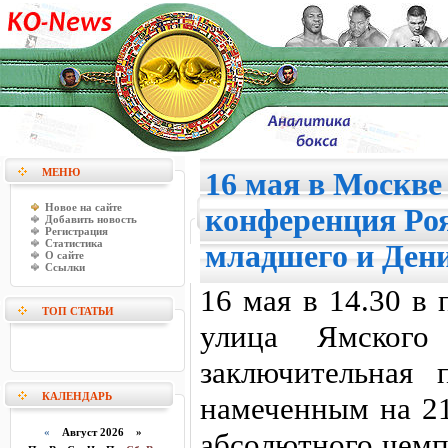
МЕНЮ
16 мая в Москве 
Новое на сайте
конференция Ро
Добавить новость
Регистрация
Статистика
младшего и Дени
О сайте
Ссылки
16 мая в 14.30 в
ТОП СТАТЬИ
улица Ямского
заключительная 
КАЛЕНДАРЬ
намеченным на 2
«
Август 2026 »
абсолютного чемп