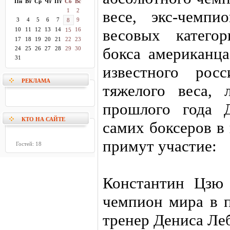
Пн
Вт
Ср
Чт
Пт
Сб
Вс
1
2
весе, экс-чемп
3
4
5
6
7
9
8
10
11
12
13
14
16
весовых катего
15
17
18
19
20
21
22
23
бокса американц
24
25
26
27
28
29
30
31
известного рос
РЕКЛАМА
тяжелого веса, 
прошлого года 
КТО НА САЙТЕ
самих боксеров в
примут участие:
Гостей: 18
Константин Цзю
чемпион мира в п
тренер Дениса Ле