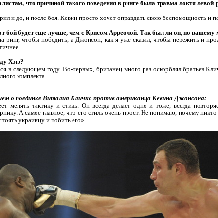
алистам, что причиной такого поведения в ринге была травма локтя левой 
рил и до, и после боя. Кевин просто хочет оправдать свою беспомощность и п
тот бой будет еще лучше, чем с Крисом Арреолой. Так был ли он, по вашему
на ринг, чтобы победить, а Джонсон, как я уже сказал, чтобы пережить и пр
тичнее.
виду Хэю?
ься в следующем году. Во-первых, британец много раз оскорблял братьев Клич
лного комплекта.
нием о поединке Виталия Кличко против американца Кевина Джонсона:
ет менять тактику и стиль. Он всегда делает одно и тоже, всегда повторяе
нику. А самое главное, что его стиль очень прост. Не понимаю, почему никто
стоять украинцу и побить его».