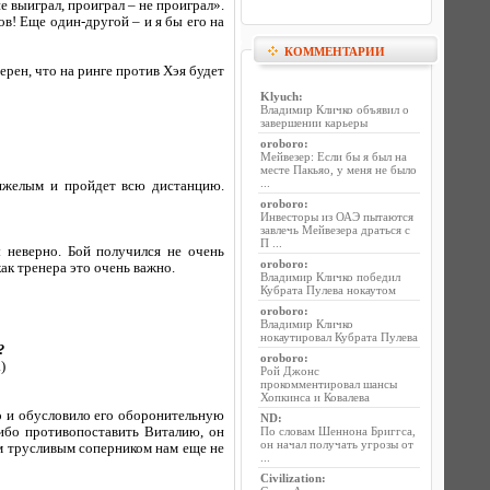
е выиграл, проиграл – не проиграл».
ов! Еще один-другой – и я бы его на
КОММЕНТАРИИ
рен, что на ринге против Хэя будет
Klyuch
:
Владимир Кличко объявил о
завершении карьеры
oroboro
:
Мейвезер: Если бы я был на
месте Пакьяо, у меня не было
...
тяжелым и пройдет всю дистанцию.
oroboro
:
Инвесторы из ОАЭ пытаются
завлечь Мейвезера драться с
П ...
ы неверно. Бой получился не очень
oroboro
:
ак тренера это очень важно.
Владимир Кличко победил
Кубрата Пулева нокаутом
oroboro
:
Владимир Кличко
нокаутировал Кубрата Пулева
?
oroboro
:
)
Рой Джонс
прокомментировал шансы
Хопкинса и Ковалева
то и обусловило его оборонительную
ND
:
либо противопоставить Виталию, он
По словам Шеннона Бриггса,
он начал получать угрозы от
им трусливым соперником нам еще не
...
Civilization
: