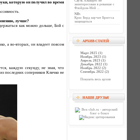
Сауль Альварес не
руки, которую он получил во время
заинтересован в реванше с
Флойдом-Мей ...
ассивность.
ND
:
Крис Берд научит Бриггса
 мнению, лучше?
защищаться
одержаться как можно дольше, Бой с
АРХИВ СТАТЕЙ
ко, а во-вторых, он владеет поясом
Март 2025 (1)
Ноябрь 2023 (1)
Апрель 2023 (1)
Декабрь 2022 (1)
тся, каждую секунду, не зная, что
Ноябрь 2022 (2)
Сентябрь 2022 (2)
 из последних соперников Кличко не
Показать весь архив
НАШИ ДРУЗЬЯ