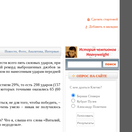
Сделать стартовой
Добавить в закладки
Новости
,
Фото
,
Аналитика
,
Интервью
сти всего пять силовых ударов, при
вый рекорд выброшенных джэбов за
еном по нанесенным ударам передней
ОПРОС НА САЙТЕ
стигли 29%, то есть 298 ударов (157
С кем драться Кличко?
 которых точными оказались 65 (60
Берман Стиверн
Кубрат Пулев
ься, не для того, чтобы победить, –
очень умело – никак не получилось
Александр Поветкин
? Что я, слыша его слова «Виталий,
о недоделал».