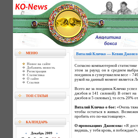
МЕНЮ
Виталий Кличко — Кевин Джонсон:
Новое на сайте
Согласно компьютерной статистике 
Добавить новость
этом за раунд он в среднем выбр
Регистрация
поединок в супертяжелом весе – 74
Статистика
О сайте
рукой на данный момент является Л
Ссылки
Всего же за поединок Кличко успел 
джэбов и 141 силовой). В ответ на
ТОП СТАТЬИ
джэбов и 5 силовых), то есть 20% о
Виталий Кличко o бое:
«Очень тяжел
чтобы остаться в живых. Возможно
пробить его по-настоящему».
КАЛЕНДАРЬ
О провокациях Джонсона:
«Я дост
видишь, у тебя кровь, я побеждаю!»,
«
Декабрь 2009
»