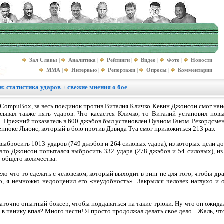
Зал Славы
|
Аналитика
|
Рейтинги
|
Видео
|
Фото
|
Новости
MMA
|
Интервью
|
Репортажи
|
Опросы
|
Комментарии
 статистика ударов + свежие мнения о бое
CompuBox, за весь поединок против Виталия Кличко Кевин Джонсон смог нане
асывал также пять ударов. Что касается Кличко, то Виталий установил но
9. Прежний показатель в 600 джэбов был установлен Оуэном Бэком. Рекордсм
еннокс Льюис, который в бою против Дэвида Туа смог приложиться 213 раз.
выбросить 1013 ударов (749 джэбов и 264 силовых удара), из которых цели до
 это Джонсон попытался выбросить 332 удара (278 джэбов и 54 силовых), из
т общего количества.
о что-то сделать с человеком, который выходит в ринг не для того, чтобы драт
, я немножко недооценил его «неудобность». Закрылся человек наглухо и 
аточно опытный боксер, чтобы поддаваться на такие трюки. Ну что он ожидал
 в панику впал? Много чести! Я просто продолжал делать свое дело... Жаль, чт