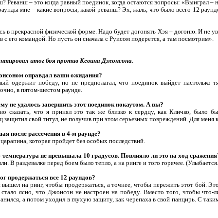
? Реванш – это когда равный поединок, когда остаются вопросы: «Выиграл – н
 раунды мне – какие вопросы, какой реванш? Эх, жаль, что было всего 12 раунд
ь в прекрасной физической форме. Надо будет догонять Хэя – догоню. И не уве
в с его командой. Но пусть он сначала с Руисом подерется, а там посмотрим».
нтировал итог боя против Кевина Джонсона
.
жонсоном оправдал ваши ожидания?
ный одержит победу, но не предполагал, что поединок выйдет настолько 
очно, в пятом-шестом раунде.
ему не удалось завершить этот поединок нокаутом. А вы?
но сказать, что я принял это так же близко к сердцу, как Кличко, было б
ц защитил свой титул, не получив при этом серьезных повреждений. Для меня к
шая после рассечения в 4-м раунде?
 царапина, которая пройдет без особых последствий.
 - температура не превышала 10 градусов. Повлияло ли это на ход сражения
ли. В раздевалке перед боем было тепло, а на ринге и того горячее. (Улыбается.
ог продержаться все 12 раундов?
и вышел на ринг, чтобы продержаться, а точнее, чтобы пережить этот бой. Э
а стало ясно, что Джонсон не настроен на победу. Вместо того, чтобы что-
анился, а потом уходил в глухую защиту, как черепаха в свой панцирь. С так