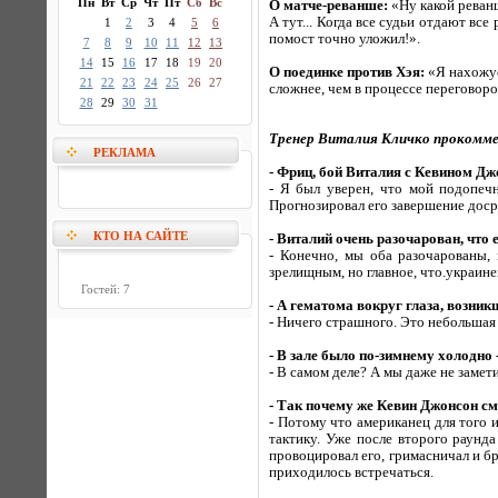
Пн
Вт
Ср
Чт
Пт
Сб
Вс
О матче-реванше:
«Ну какой реванш
А тут... Когда все судьи отдают все
1
2
3
4
5
6
помост точно уложил!».
7
8
9
10
11
12
13
14
15
16
17
18
19
20
О поединке против Хэя:
«Я нахожус
21
22
23
24
25
26
27
сложнее, чем в процессе переговоро
28
29
30
31
Тренер Виталия Кличко прокомме
РЕКЛАМА
- Фриц, бой Виталия с Кевином Д
- Я был уверен, что мой подопеч
Прогнозировал его завершение доср
КТО НА САЙТЕ
- Виталий очень разочарован, что 
- Конечно, мы оба разочарованы, 
зрелищным, но главное, что.украине
Гостей: 7
- А гематома вокруг глаза, возник
- Ничего страшного. Это небольшая
- В зале было по-зимнему холодно
- В самом деле? А мы даже не замети
- Так почему же Кевин Джонсон см
- Потому что американец для того 
тактику. Уже после второго раунд
провоцировал его, гримасничал и бр
приходилось встречаться.