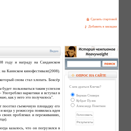
Сделать стартовой
Добавить в закладки
Видео
08 году и награду на Санданском
на Каннском кинофестивале(2008).
ОПРОС НА САЙТЕ
оторый снова стал хлопать. Боксёр
С кем драться Кличко?
ьм будет пользоваться таким успехом
- Употреблял наркотики и вступал в
Берман Стиверн
наю, как у него это получилось".
Кубрат Пулев
от посетил съемочную площадку его
Александр Поветкин
 и когда у режиссера появилась идея
о своих проблемах и переживаниях,
тца).
ногда казалось, что он погрузился в