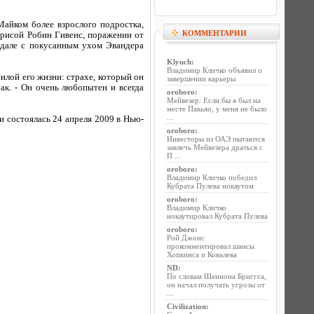
Майком более взрослого подростка,
КОММЕНТАРИИ
ктрисой Робин Гивенс, поражении от
андале с покусанным ухом Эвандера
Klyuch
:
Владимир Кличко объявил о
илой его жизни: страхе, который он
завершении карьеры
ак. - Он очень любопытен и всегда
oroboro
:
Мейвезер: Если бы я был на
месте Пакьяо, у меня не было
...
и состоялась 24 апреля 2009 в Нью-
oroboro
:
Инвесторы из ОАЭ пытаются
завлечь Мейвезера драться с
П ...
oroboro
:
Владимир Кличко победил
Кубрата Пулева нокаутом
oroboro
:
Владимир Кличко
нокаутировал Кубрата Пулева
oroboro
:
Рой Джонс
прокомментировал шансы
Хопкинса и Ковалева
ND
:
По словам Шеннона Бриггса,
он начал получать угрозы от
...
Civilization
: