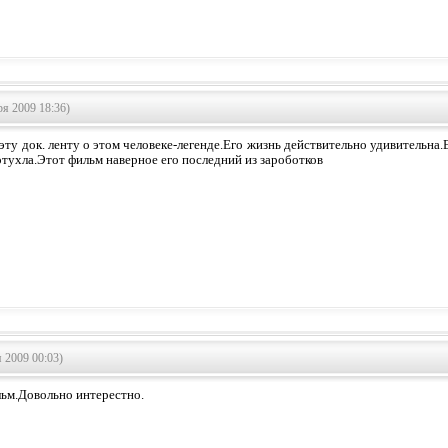
я 2009 18:36)
эту док. ленту о этом человеке-легенде.Его жизнь действительно удивительна.Е
отухла.Этот фильм наверное его последний из зароботков
 2009 00:03)
ьм.Довольно интерестно.