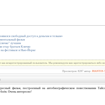
оявился свободный доступ к деньгам и телкам»
ументальный фильм
Кличко" лучшим
и отцу братьев Кличко
 на фестивале в Нью-Йорке
т как незарегистрированный пользователь. Мы рекомендуем вам зарегистрироваться либо во
Просмотров: 8287 автор:
JHANTOS
)
ересный фильм, построенный на автобиографическом повествовании Тайсо
 боёв. Очень интересно!