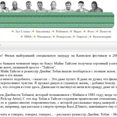
Зал Славы
|
Аналитика
|
Рейтинги
|
Видео
|
Фото
|
Новости
MMA
|
Интервью
|
Репортажи
|
Опросы
|
Комментарии
"
е! Фильм выйгравший специальную награду на Каннском фестивале в 20
о бывшем чемпионе мира по боксу Майке Тайсоне получила огромный успех 
и ленте, названной просто - "Тайсон".
й Майк Тайсон и режиссёр Джеймс Тобак вышли пообщаться с полным залом, к
ию о его жизни.
л ничего подобного, - сказал он. – Это даже пугает. Я даже не думал, что фил
 переполняют чувства. Я прожил дикую и странную жизнь, - добавил боксёр. 
 что сегодня я стою здесь. Джим как-то вытянул из меня всю правду, даже не з
ом Джеймсом Тобаком, который познакомился с Майком в 1985 году, когда т
Pick-up Artist). C тех пор Тобак и Тайсон сохраняли приятельские отношения,
 ее и удивил многих откровенностью, с которой рассказывал перед камерой 
ыло, например, при рассказе о смерти тренера Каса Д'Амато, заменившего ему о
чать и говорил, говорил, говорил... - рассказал режиссер Джеймс Тобак. - И