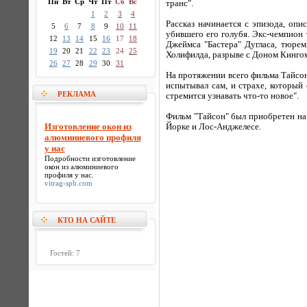
Пн
Вт
Ср
Чт
Пт
Сб
Вс
транс".
1
2
3
4
Рассказ начинается с эпизода, оп
5
6
7
8
9
10
11
убившего его голубя. Экс-чемпион 
12
13
14
15
16
17
18
Джеймса "Бастера" Дугласа, тюрем
19
20
21
22
23
24
25
Холифилда, разрыве с Доном Кингом
26
27
28
29
30
31
На протяжении всего фильма Тайсон
испытывал сам, и страхе, который
РЕКЛАМА
стремится узнавать что-то новое".
Фильм "Тайсон" был приобретен на 
Изготовление окон из
Йорке и Лос-Анджелесе.
алюминиевого профиля
у нас
Подробности
изготовление
окон из алюминиевого
профиля у нас
.
vitrag-spb.com
КТО НА САЙТЕ
Гостей: 7