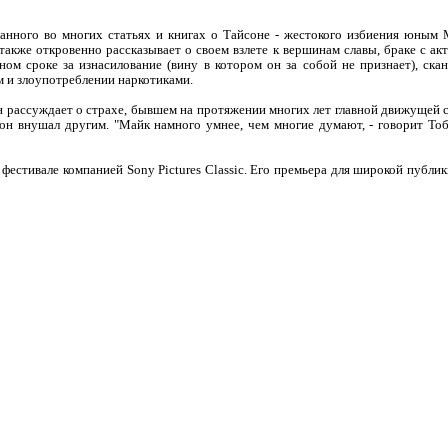
исанного во многих статьях и книгах о Тайсоне - жестокого избиения юным 
также откровенно рассказывает о своем взлете к вершинам славы, браке с а
ном сроке за изнасилование (вину в котором он за собой не признает), ск
 и злоупотреблении наркотиками.
 рассуждает о страхе, бывшем на протяжении многих лет главной движущей с
 он внушал другим. "Майк намного умнее, чем многие думают, - говорит Тоб
фестивале компанией Sony Pictures Classic. Его премьера для широкой публик