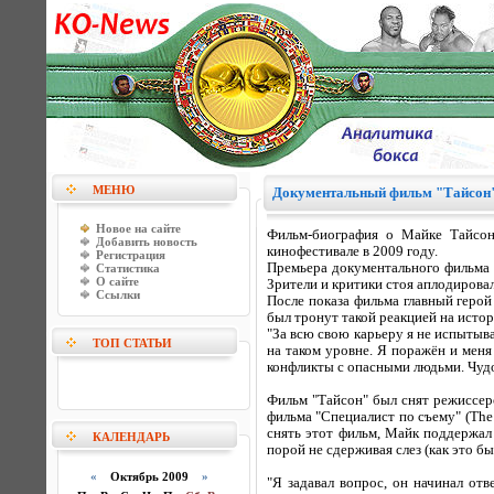
МЕНЮ
Документальный фильм "Тайсон
Новое на сайте
Фильм-биография о Майке Тайсон
Добавить новость
кинофестивале в 2009 году.
Регистрация
Премьера документального фильма 
Статистика
О сайте
Зрители и критики стоя аплодировал
Ссылки
После показа фильма главный геро
был тронут такой реакцией на истор
"За всю свою карьеру я не испытыва
ТОП СТАТЬИ
на таком уровне. Я поражён и меня
конфликты с опасными людьми. Чудо,
Фильм "Тайсон" был снят режиссер
фильма "Специалист по съему" (The 
снять этот фильм, Майк поддержал
КАЛЕНДАРЬ
порой не сдерживая слез (как это б
«
Октябрь 2009
»
"Я задавал вопрос, он начинал отве