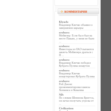
КОММЕНТАРИИ
Klyuch
:
Владимир Кличко объявил о
завершении карьеры
oroboro
:
Мейвезер: Если бы я был на
месте Пакьяо, у меня не было
...
oroboro
:
Инвесторы из ОАЭ пытаются
завлечь Мейвезера драться с
П ...
oroboro
:
Владимир Кличко победил
Кубрата Пулева нокаутом
oroboro
:
Владимир Кличко
нокаутировал Кубрата Пулева
oroboro
:
Рой Джонс
прокомментировал шансы
Хопкинса и Ковалева
ND
:
По словам Шеннона Бриггса,
он начал получать угрозы от
...
Civilization
: