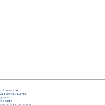
той возможен
Хея братьям Кличко
Адамеке
са Уокера
енируются в одном зале