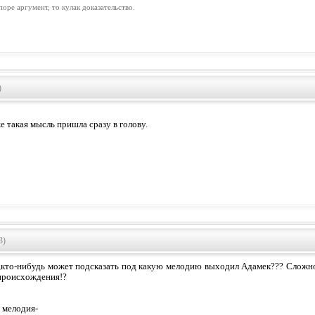
поpе аpгумент, то кулак доказательство.
)
е такая мысль пришла сразу в голову.
3)
кто-нибудь может подсказать под какую мелодию выходил Адамек??? Сложно
происхождения!?
 мелодия-