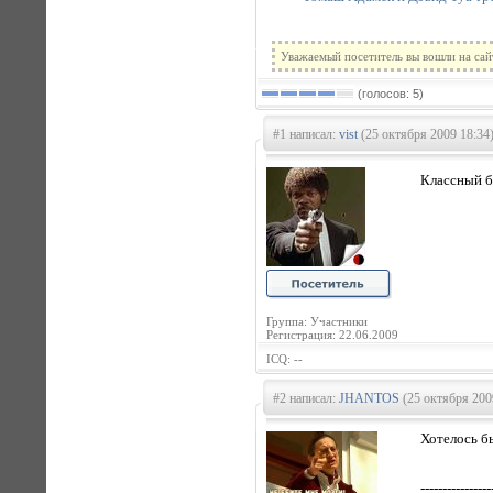
Уважаемый посетитель вы вошли на сай
(голосов: 5)
#1 написал:
vist
(25 октября 2009 18:34
Классный б
Группа: Участники
Регистрация: 22.06.2009
ICQ: --
#2 написал:
JHANTOS
(25 октября 200
Хотелось б
----------------