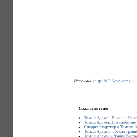
Источник:
(http://KO-News.com)
Ссылки по теме:
Томаш Адамек: Реванш с Голо
Томаш Адомек: Предпочитаю 
Спарринг-партнёр о Томаше 
Томаш Адамек победил Трэви
Томаш Адамек и Дэвид Туа тр