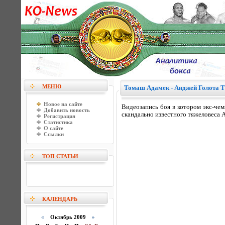
МЕНЮ
Томаш Адамек - Анджей Голота T
Новое на сайте
Видеозапись боя в котором экс-ч
Добавить новость
скандально известного тяжеловеса
Регистрация
Статистика
О сайте
Ссылки
ТОП СТАТЬИ
КАЛЕНДАРЬ
«
Октябрь 2009
»