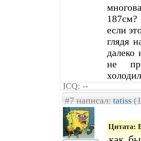
многов
187см?
если эт
глядя н
далеко 
не пр
холодил
ICQ: --
#7 написал:
tatiss
(1
Цитата: 
как бы