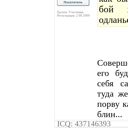
бой х
Группа: Участники
Регистрация: 2.09.2009
одлань
Cоверш
его бу
себя с
туда же
порву к
блин...
ICQ: 437146393