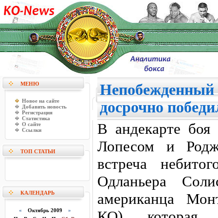
МЕНЮ
Непобежденный 
Новое на сайте
досрочно победи
Добавить новость
Регистрация
Статистика
В андекарте боя
О сайте
Ссылки
Лопесом и Родж
ТОП СТАТЬИ
встреча небитог
Одланьера Соли
КАЛЕНДАРЬ
американца Монт
«
Октябрь 2009
»
КО), которая з