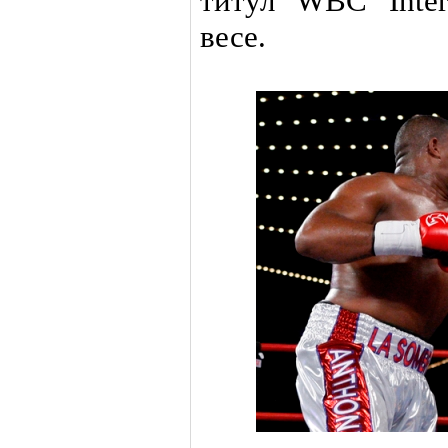
титул WBC Inter
весе.