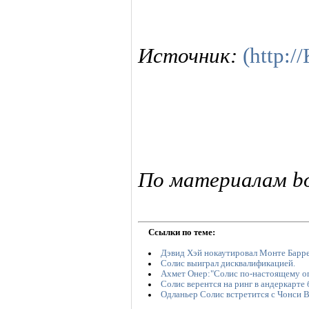
Источник:
(http:
По материалам box
Ссылки по теме:
Дэвид Хэй нокаутировал Монте Барр
Солис выиграл дисквалификацией.
Ахмет Онер:"Солис по-настоящему оп
Солис верентся на ринг в андеркарте
Одланьер Солис встретится с Чонси 