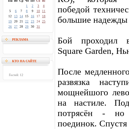
Пн
Вт
Ср
Чт
Пт
Сб
Вс
1
2
3
4
победой техниче
5
6
7
8
9
10
11
12
13
14
15
16
17
18
большие надежды 
19
20
21
22
23
24
25
26
27
28
29
30
31
Бой проходил в
РЕКЛАМА
Square Garden, Н
КТО НА САЙТЕ
После медленного
Гостей: 12
развязка насту
мощнейшого левог
на настиле. По
потрясён - но
поединок. Спустя