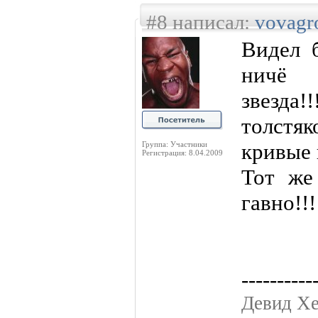
#8 написал:
vovag
Видел 
нич
звезд
толстяк
кривые 
Группа: Участники
Регистрация: 8.04.2009
Тот же
гавно!!!
----------
Девид Хе