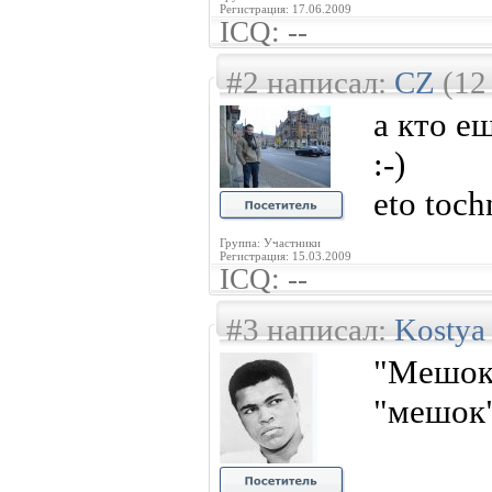
Регистрация: 17.06.2009
ICQ: --
#2 написал:
CZ
(12
a кто е
:-)
eto toch
Группа: Участники
Регистрация: 15.03.2009
ICQ: --
#3 написал:
Kostya
"Мешо
"мешок"