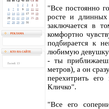
Пн
Вт
Ср
Чт
Пт
Сб
Вс
1
2
3
4
5
"Все постоянно г
6
7
8
9
10
11
12
13
14
15
16
17
18
19
росте и длинных 
20
21
22
23
24
25
26
27
28
29
30
31
заключается в то
комфортно чувств
РЕКЛАМА
подбирается к н
любимую девушку. 
КТО НА САЙТЕ
- ты приближаеш
Гостей: 13
метров), а он сраз
перехитрить его
Кличко".
"Все его соперн