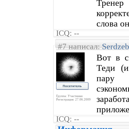
Тренер
коррект
слова он
ICQ: --
#7 написал:
Serdzeb
Вот в с
Теди (и
пару с
сэконом
зарабо
Группа: Участники
Регистрация: 27.06.2009
приложе
ICQ: --