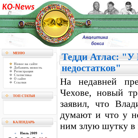
МЕНЮ
Тедди Атлас: "У
Новое на сайте
недостатков"
Добавить новость
Регистрация
Статистика
На недавней пре
О сайте
Ссылки
Чехове, новый т
ТОП СТАТЬИ
заявил, что Вла
думают и что у н
КАЛЕНДАРЬ
ним злую шутку в
«
Июль 2009
»