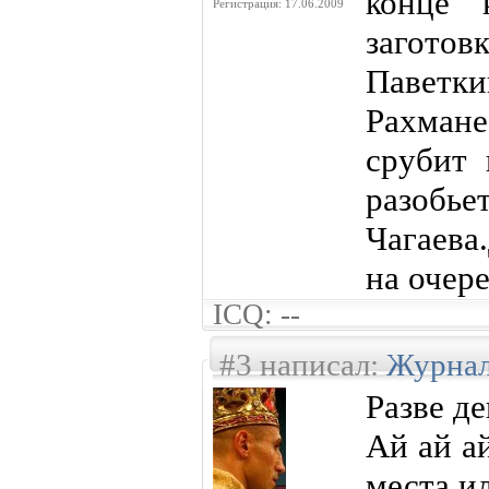
конце 
Регистрация: 17.06.2009
заготов
Паветки
Рахман
срубит 
разобье
Чагаева
на очер
ICQ: --
#3 написал:
Журнал
Разве д
Ай ай а
места и