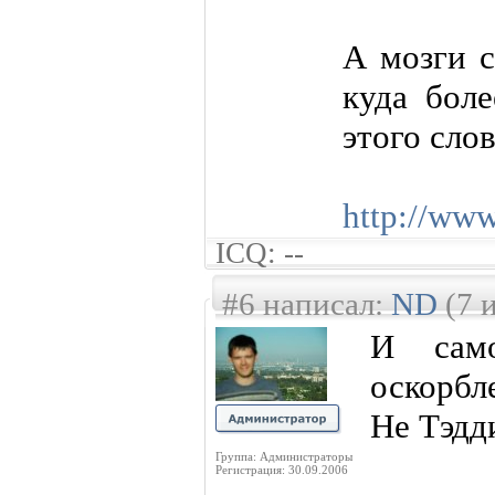
А мозги с
куда бол
этого сло
http://www
ICQ: --
#6 написал:
ND
(7 
И сам
оскорбле
Не Тэдд
Группа: Администраторы
Регистрация: 30.09.2006