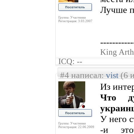
Лучше п
Группа: Участники
Регистрация: 3.03.2007
-----------
King Arth
ICQ: --
#4 написал:
vist
(6 
Из интер
Что д
украин
У него 
Группа: Участники
-и это
Регистрация: 22.06.2009