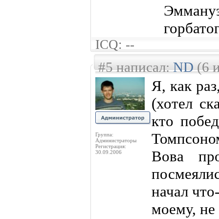
Эммануэ
горбатог
ICQ: --
#5 написал:
ND
(6 
Я, как ра
(хотел ск
кто побед
Томпсоном
Группа:
Администраторы
Регистрация:
Вова пр
30.09.2006
посмеялись
начал что
моему, не