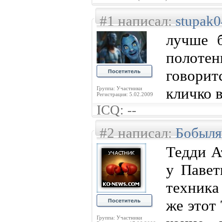
#1 написал:
stupak0
лучше б
полотен
говори
кличко 
Группа: Участники
Регистрация: 5.02.2009
ICQ: --
#2 написал:
Бобыля
Тедди А
у Павет
техника
же этот
Группа: Участники