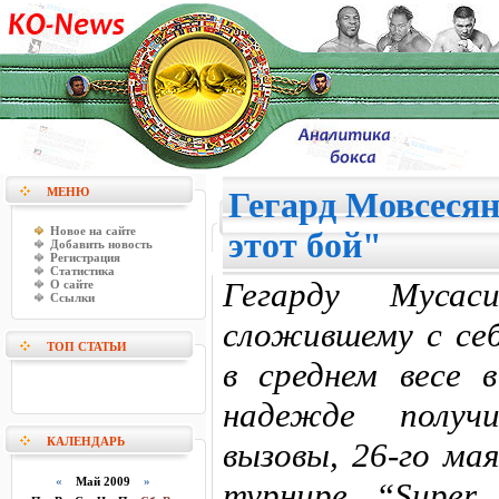
МЕНЮ
Гегард Мовсеся
Новое на сайте
этот бой"
Добавить новость
Регистрация
Статистика
Гегарду Мусас
О сайте
Ссылки
сложившему с се
ТОП СТАТЬИ
в среднем весе 
надежде получ
КАЛЕНДАРЬ
вызовы, 26-го ма
«
Май 2009
»
турнире “Supe