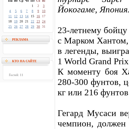
Пн
Вт
Ср
Чт
Пт
Сб
Вс
1
2
3
Йокогаме, Япония
4
5
6
7
8
9
10
11
12
13
14
15
16
17
18
19
20
21
22
23
24
25
26
27
28
29
30
31
23-летнему бойцу
с Марком Хантом,
РЕКЛАМА
в легенды, выигр
1 World Grand Pri
КТО НА САЙТЕ
К моменту боя Ха
Гостей: 11
280-300 фунтов, 
кг или 216 фунтов
Гегард Мусаси ве
чемпион, должен 