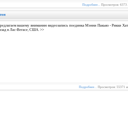
Подробнее...
Просмотров: 6373 
тон
редлагаем вашему вниманию видеозапись поединка Мэнни Пакьяо - Рикки Хатт
азад в Лас-Вегасе, США. >>
Подробнее...
Просмотров: 55371 а