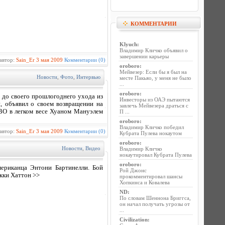
КОММЕНТАРИИ
Klyuch
:
Владимир Кличко объявил о
завершении карьеры
автор:
Sain_Er
3 мая 2009
Комментарии (0)
oroboro
:
Мейвезер: Если бы я был на
Новости
,
Фото
,
Интервью
месте Пакьяо, у меня не было
...
oroboro
:
 до своего прошлогоднего ухода из
Инвесторы из ОАЭ пытаются
, объявил о своем возвращении на
завлечь Мейвезера драться с
BO в легком весе Хуаном Мануэлем
П ...
oroboro
:
Владимир Кличко победил
автор:
Sain_Er
3 мая 2009
Комментарии (0)
Кубрата Пулева нокаутом
oroboro
:
Новости
,
Видео
Владимир Кличко
нокаутировал Кубрата Пулева
oroboro
:
ериканца Энтони Бартинелли. Бой
Рой Джонс
икки Хаттон >>
прокомментировал шансы
Хопкинса и Ковалева
ND
:
По словам Шеннона Бриггса,
он начал получать угрозы от
...
Civilization
: