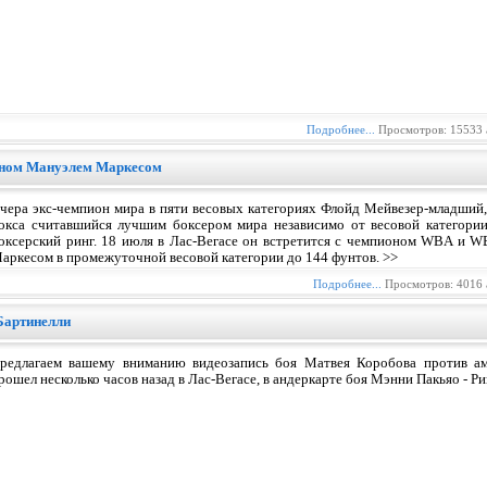
Подробнее...
Просмотров: 15533 
уаном Мануэлем Маркесом
чера экс-чемпион мира в пяти весовых категориях Флойд Мейвезер-младший,
окса считавшийся лучшим боксером мира независимо от весовой категории
оксерский ринг. 18 июля в Лас-Вегасе он встретится с чемпионом WBA и W
аркесом в промежуточной весовой категории до 144 фунтов. >>
Подробнее...
Просмотров: 4016 
 Бартинелли
редлагаем вашему вниманию видеозапись боя Матвея Коробова против ам
рошел несколько часов назад в Лас-Вегасе, в андеркарте боя Мэнни Пакьяо - Р