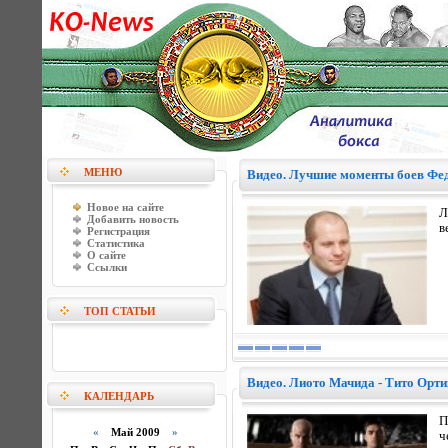
МЕНЮ
Видео. Лучшие моменты боев Фе
Новое на сайте
Л
Добавить новость
в
Регистрация
Статистика
О сайте
Ссылки
ТОП СТАТЬИ
Видео. Лиото Мачида - Тито Орти
КАЛЕНДАРЬ
П
«
Май 2009
»
ч