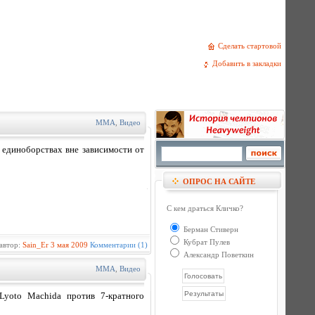
Сделать стартовой
Добавить в закладки
MMA
,
Видео
единоборствах вне зависимости от
ОПРОС НА САЙТЕ
С кем драться Кличко?
Берман Стиверн
Кубрат Пулев
автор:
Sain_Er
3 мая 2009
Комментарии (1)
Александр Поветкин
MMA
,
Видео
yoto Machida против 7-кратного