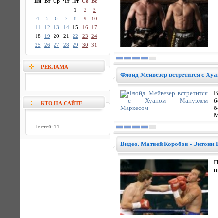
Пн
Вт
Ср
Чт
Пт
Сб
Вс
1
2
3
4
5
6
7
8
9
10
11
12
13
14
15
16
17
18
19
20
21
22
23
24
25
26
27
28
29
30
31
РЕКЛАМА
Флойд Мейвезер встретится с Х
В
б
КТО НА САЙТЕ
б
М
Гостей: 11
Видео. Матвей Коробов - Энтони
П
п