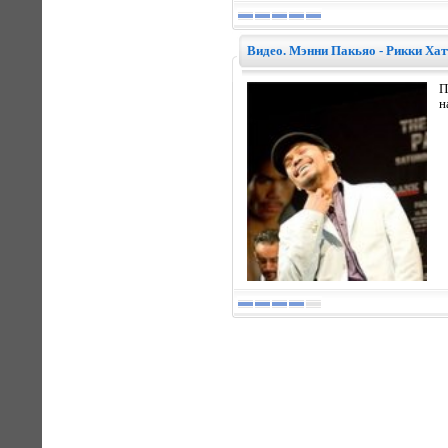
Видео. Мэнни Пакьяо - Рикки Хат
П
н