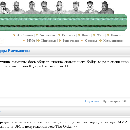
Зал Славы
|
Аналитика
|
Рейтинги
|
Видео
|
Фото
|
Новости
MMA
|
Интервью
|
Репортажи
|
Опросы
|
Комментарии
дора Емельяненко
учшие моменты боев общепризнанно cильнейшего бойца мира в смешанных 
есовой категории Федора Емельяненко. >>
Подробнее...
Просмотров: 8401 
з
редлагаем вашему вниманию видео поединка восходящей звезды ММА L
емпиона UFC в полутяжелом весе Tito Ortiz. >>