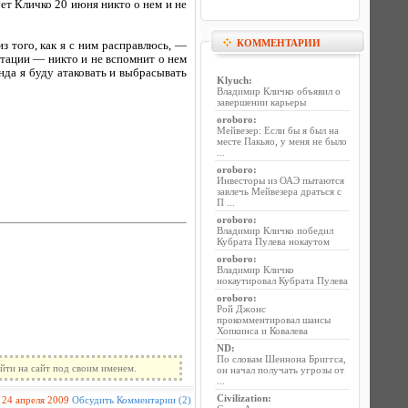
ет Кличко 20 июня никто о нем и не
КОММЕНТАРИИ
з того, как я с ним расправлюсь, —
утации — никто и не вспомнит о нем
нда я буду атаковать и выбрасывать
Klyuch
:
Владимир Кличко объявил о
завершении карьеры
oroboro
:
Мейвезер: Если бы я был на
месте Пакьяо, у меня не было
...
oroboro
:
Инвесторы из ОАЭ пытаются
завлечь Мейвезера драться с
П ...
oroboro
:
Владимир Кличко победил
Кубрата Пулева нокаутом
oroboro
:
Владимир Кличко
нокаутировал Кубрата Пулева
oroboro
:
Рой Джонс
прокомментировал шансы
Хопкинса и Ковалева
ND
:
По словам Шеннона Бриггса,
йти на сайт под своим именем.
он начал получать угрозы от
...
Civilization
:
24 апреля 2009
Обсудить
Комментарии (2)