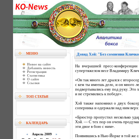
МЕНЮ
Дэвид Хэй: "Без сомнения Кличко
Новое на сайте
На вчерашней пресс-конференци
Добавить новость
супертяжелом весе Владимиру Кличк
Регистрация
Статистика
О сайте
«Он так много лет дрался с второс
Ссылки
с кем ты имеешь дело, и он много 
подвертывались ему под руку. Это х
и не стремились к победе».
ТОП СТАТЬИ
Хэй также напомнил о двух боксе
соперника и одержали над ним верх
«Брюстер пропустил несколько удар
Хэй. — С тех пор он очень продуман
КАЛЕНДАРЬ
эти двое в бою с ним».
«
Апрель 2009
»
Появившись в Нью-Йорке в той же с