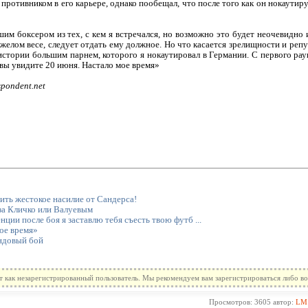
ротивником в его карьере, однако пообещал, что после того как он нокаутиру
им боксером из тех, с кем я встречался, но возможно это будет неочевидно и
желом весе, следует отдать ему должное. Но что касается зрелищности и реп
 истории большим парнем, которого я нокаутировал в Германии. С первого рау
вы увидите 20 июня. Настало мое время»
spondent.net
ить жестокое насилие от Сандерса!
за Кличко или Валуевым
ции после боя я заставлю тебя съесть твою футб ...
ое время»
ндовый бой
т как незарегистрированный пользователь. Мы рекомендуем вам зарегистрироваться либо во
Просмотров: 3605 автор:
LM