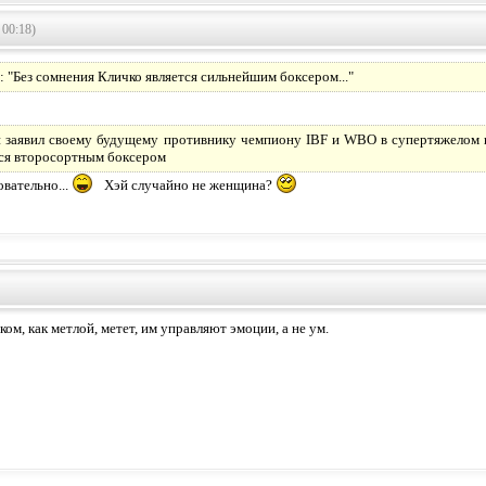
 00:18)
: "Без сомнения Кличко является сильнейшим боксером..."
 заявил своему будущему противнику чемпиону IBF и WBO в супертяжелом в
тся второсортным боксером
вательно...
Хэй случайно не женщина?
ком, как метлой, метет, им управляют эмоции, а не ум.