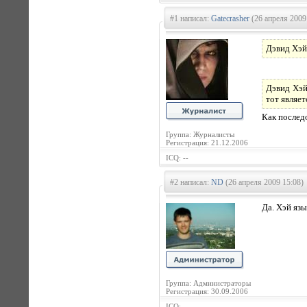
#1 написал:
Gatecrasher
(26 апреля 2009
Дэвид Хэй
Дэвид Хэй
тот являе
Как последо
Группа: Журналисты
Регистрация: 21.12.2006
ICQ: --
#2 написал:
ND
(26 апреля 2009 15:08)
Да. Хэй язы
Группа: Администраторы
Регистрация: 30.09.2006
ICQ: --