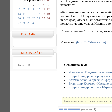
Пн
Вт
Ср
Чт
Пт
Сб
Вс
что Владимир является сильнейшим п
вспомнит:
1
2
3
4
5
6
7
8
9
10
11
12
«Без сомнения он является сильнейш
13
14
15
16
17
18
19
заявил Хэй. — Он лучший в супертя
20
21
22
23
24
25
26
через двадцать лет. Он останется в
27
28
29
30
нокаутирующие удары. Именно это 
По материалам turnir.com.ua, korre
РЕКЛАМА
Источник:
(http://KO-News.com)
КТО НА САЙТЕ
Ссылки по теме:
Гостей: 18
Я заставлю Владимира вспомн
Корри Сандерс возвращается 
Кличко Хэю: на пресс-конферен
Владимир Кличко: «Настало м
Корри Сандерс провел 10-рау
Уважаемый посетитель вы вошли на сай
(голосов: 2)