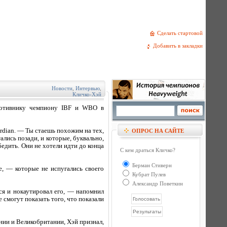
Сделать стартовой
Добавить в закладки
Новости
,
Интервью
,
Кличко-Хэй
ротивнику чемпиону IBF и WBO в
rdian. — Ты стаешь похожим на тех,
ОПРОС НА САЙТЕ
лись позади, и которые, буквально,
едить. Они не хотели идти до конца
С кем драться Кличко?
Берман Стиверн
, — которые не испугались своего
Кубрат Пулев
Александр Поветкин
ся и нокаутировал его, — напомнил
 смогут показать того, что показали
нии и Великобритании, Хэй признал,