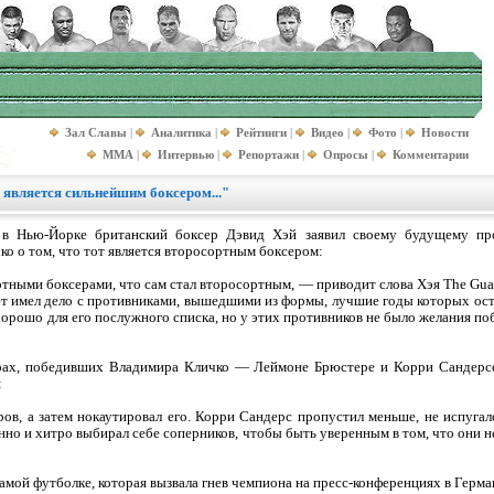
Зал Славы
|
Аналитика
|
Рейтинги
|
Видео
|
Фото
|
Новости
MMA
|
Интервью
|
Репортажи
|
Опросы
|
Комментарии
 является сильнейшим боксером..."
и в Нью-Йорке британский боксер Дэвид Хэй заявил своему будущему п
о о том, что тот является второсортным боксером:
ортными боксерами, что сам стал второсортным, — приводит слова Хэя The Gua
лет имел дело с противниками, вышедшими из формы, лучшие годы которых оста
орошо для его послужного списка, но у этих противников не было желания поб
рах, победивших Владимира Кличко — Леймоне Брюстере и Корри Сандерсе
:
ов, а затем нокаутировал его. Корри Сандерс пропустил меньше, не испугал
но и хитро выбирал себе соперников, чтобы быть уверенным в том, что они не
амой футболке, которая вызвала гнев чемпиона на пресс-конференциях в Герма