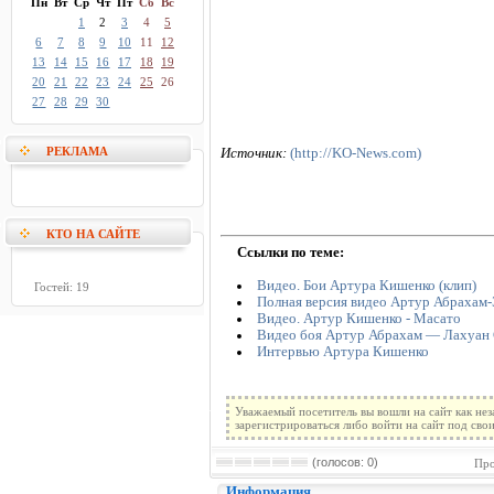
Пн
Вт
Ср
Чт
Пт
Сб
Вс
1
2
3
4
5
6
7
8
9
10
11
12
13
14
15
16
17
18
19
20
21
22
23
24
25
26
27
28
29
30
РЕКЛАМА
Источник:
(http://KO-News.com)
КТО НА САЙТЕ
Ссылки по теме:
Видео. Бои Артура Кишенко (клип)
Гостей: 19
Полная версия видео Артур Абрахам
Видео. Артур Кишенко - Масато
Видео боя Артур Абрахам — Лахуан
Интервью Артура Кишенко
Уважаемый посетитель вы вошли на сайт как не
зарегистрироваться либо войти на сайт под сво
(голосов: 0)
Про
Информация