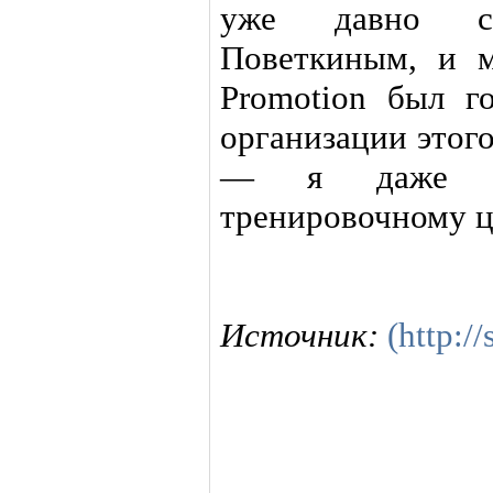
уже давно со
Поветкиным, и 
Promotion был г
организации этог
— я даже ус
тренировочному ци
Источник:
(http:/