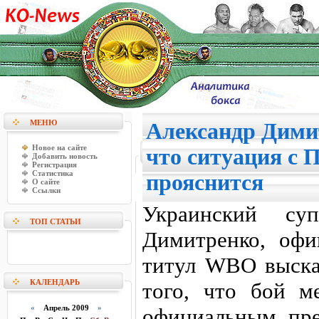
МЕНЮ
Александр Димит
Новое на сайте
что ситуация с
Добавить новость
Регистрация
Статистика
прояснится
О сайте
Ссылки
Украинский суп
ТОП СТАТЬИ
Димитренко, офи
титул WBO выска
КАЛЕНДАРЬ
того, что бой 
«
Апрель 2009
»
официальным пре