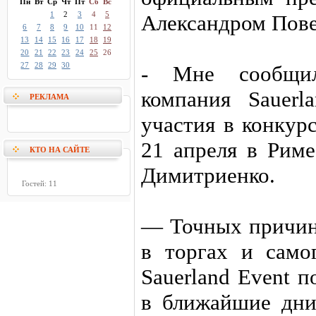
Пн
Вт
Ср
Чт
Пт
Сб
Вс
1
2
3
4
5
Александром Пове
6
7
8
9
10
11
12
13
14
15
16
17
18
19
20
21
22
23
24
25
26
27
28
29
30
- Мне сообщил
компания Sauerl
РЕКЛАМА
участия в конкур
21 апреля в Риме
КТО НА САЙТЕ
Димитриенко.
Гостей: 11
— Точных причин 
в торгах и само
Sauerland Event п
в ближайшие дни