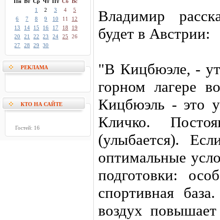
Пн
Вт
Ср
Чт
Пт
Сб
Вс
1
2
3
4
5
Владимир расска
6
7
8
9
10
11
12
13
14
15
16
17
18
19
будет в Австрии:
20
21
22
23
24
25
26
27
28
29
30
"В Кицбюэле, - у
РЕКЛАМА
горном лагере во
Кицбюэль - это у
КТО НА САЙТЕ
Кличко. Посто
Гостей: 16
(улыбается). Есл
оптимальные усло
подготовки: осо
спортивная база
воздух повышает