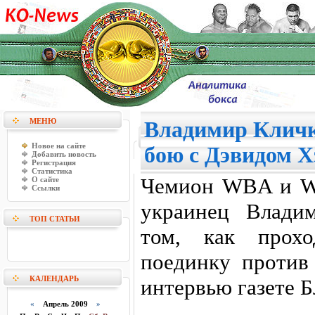
МЕНЮ
Владимир Кличко
Новое на сайте
бою с Дэвидом Х
Добавить новость
Регистрация
Статистика
Чемион WBA и W
О сайте
Ссылки
украинец Влади
ТОП СТАТЬИ
том, как прохо
поединку против
КАЛЕНДАРЬ
интервью газете Б
«
Апрель 2009
»