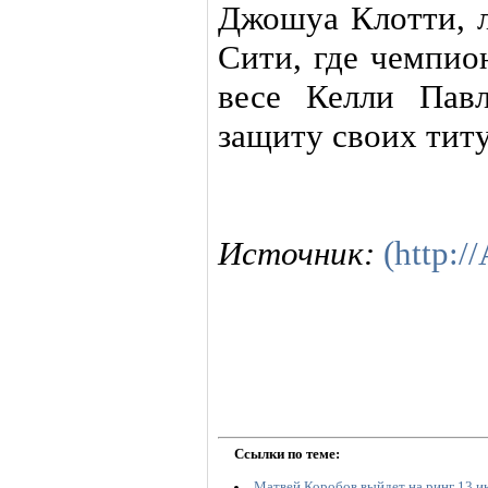
Джошуа Клотти, л
Сити, где чемпи
весе Келли Пав
защиту своих титу
Источник:
(http:/
Ссылки по теме:
Матвей Коробов выйдет на ринг 13 и