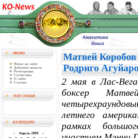
МЕНЮ
Матвей Коробов 
Новое на сайте
Родриго Агуйар
Добавить новость
Регистрация
Статистика
2 мая в Лас-Вега
О сайте
Ссылки
боксер Матве
ТОП СТАТЬИ
четырехраундов
летнего америк
КАЛЕНДАРЬ
рамках большо
«
Апрель 2009
»
участием Мэнни П