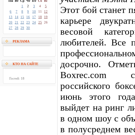
Пн
Вт
Ср
Чт
Пт
Сб
Вс
1
2
3
4
5
Этот бой станет 
6
7
8
9
10
11
12
13
14
15
16
17
18
19
карьере двукра
20
21
22
23
24
25
26
27
28
29
30
весовой катег
любителей. Все 
РЕКЛАМА
профессионально
досрочно. Отмет
КТО НА САЙТЕ
Boxrec.com с
Гостей: 18
российского бокс
июнь этого год
выйдет на ринг л
в одном шоу с об
в полусреднем ве