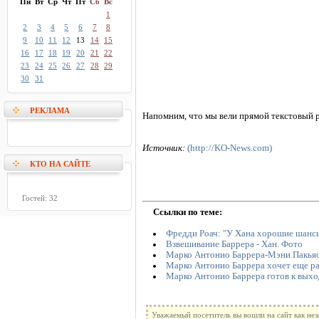
Пн
Вт
Ср
Чт
Пт
Сб
Вс
1
2
3
4
5
6
7
8
9
10
11
12
13
14
15
16
17
18
19
20
21
22
23
24
25
26
27
28
29
30
31
РЕКЛАМА
Напомним, что мы вели прямой текстовый р
Источник:
(http://KO-News.com)
КТО НА САЙТЕ
Гостей: 32
Ссылки по теме:
Фредди Роач: "У Хана хорошие шансы
Взвешивание Баррера - Хан. Фото
Марко Антонио Баррера-Мэни Пакьяо
Марко Антонио Баррера хочет еще ра
Марко Антонио Баррера готов к выхо
Уважаемый посетитель вы вошли на сайт как не