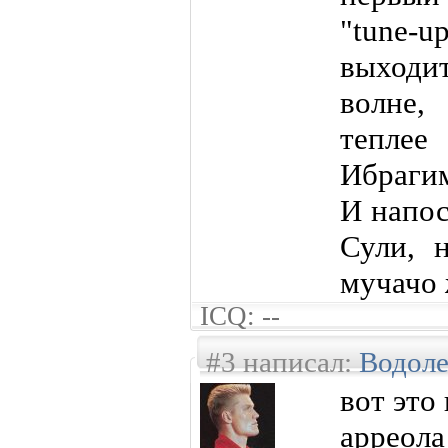
"tune-u
выходит
волне,
тепле
Ибрагим
И напос
Сули, 
мучачо 
ICQ: --
#3 написал:
Водол
вот это
арреола