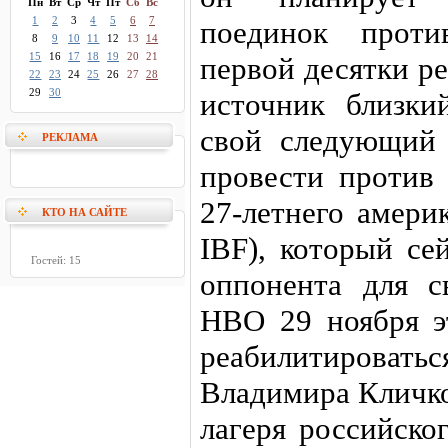
Пн
Вт
Ср
Чт
Пт
Сб
Вс
1
2
3
4
5
6
7
поединок проти
8
9
10
11
12
13
14
15
16
17
18
19
20
21
первой десятки р
22
23
24
25
26
27
28
29
30
источник близки
свой следующий
РЕКЛАМА
провести против
27-летнего амери
КТО НА САЙТЕ
IBF), который се
Гостей: 15
оппонента для с
НВО 29 ноября эт
реабилитироватьс
Владимира Кличко
лагеря российско