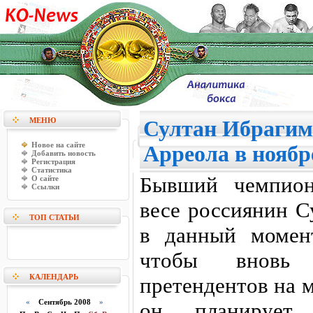
МЕНЮ
Султан Ибрагим
Новое на сайте
Арреола в ноябр
Добавить новость
Регистрация
Статистика
Бывший чемпио
О сайте
Ссылки
весе россиянин С
ТОП СТАТЬИ
в данный момен
чтобы вновь 
КАЛЕНДАРЬ
претендентов на м
«
Сентябрь 2008
»
он планирует 