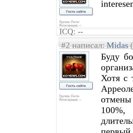
interese
Группа: Гости
Регистрация: --
ICQ: --
#2 написал:
Midas
(
Буду бо
органи
Хотя с 
Арреол
Группа: Гости
отмены
Регистрация: --
100%,
длите
первый 