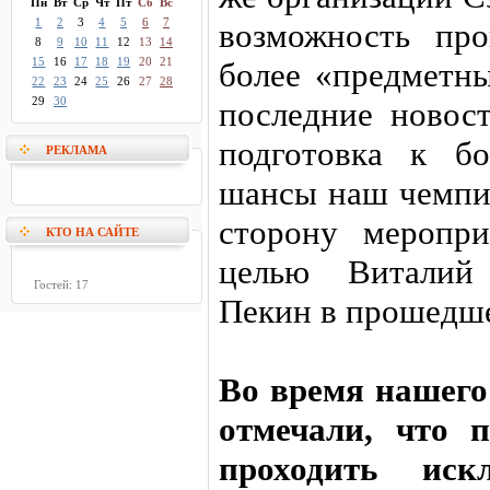
Пн
Вт
Ср
Чт
Пт
Сб
Вс
1
2
3
4
5
6
7
возможность пр
8
9
10
11
12
13
14
15
16
17
18
19
20
21
более «предметны
22
23
24
25
26
27
28
29
30
последние новост
подготовка к б
РЕКЛАМА
шансы наш чемпи
сторону меропри
КТО НА САЙТЕ
целью Виталий
Гостей: 17
Пекин в прошедше
Во время нашег
отмечали, что 
проходить иск