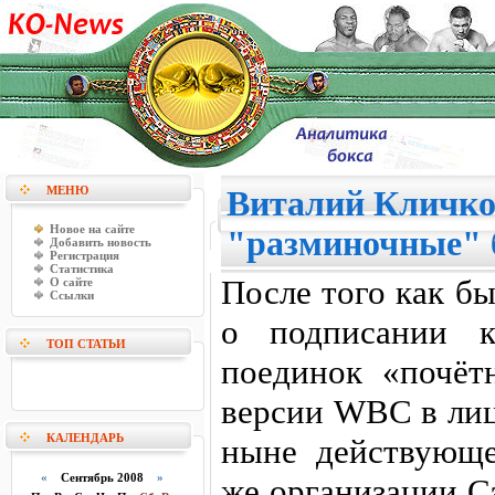
МЕНЮ
Виталий Кличко
Новое на сайте
"разминочные" 
Добавить новость
Регистрация
Статистика
После того как б
О сайте
Ссылки
о подписании к
ТОП СТАТЬИ
поединок «почёт
версии WBC в лиц
КАЛЕНДАРЬ
ныне действующе
«
Сентябрь 2008
»
же организации С