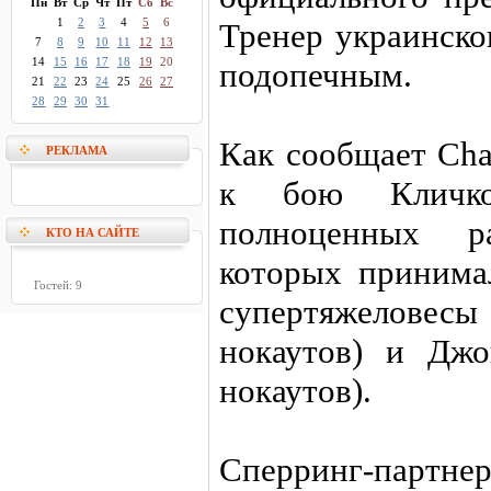
Пн
Вт
Ср
Чт
Пт
Сб
Вс
1
2
3
4
5
6
Тренер украинско
7
8
9
10
11
12
13
14
15
16
17
18
19
20
подопечным.
21
22
23
24
25
26
27
28
29
30
31
Как сообщает Cha
РЕКЛАМА
к бою Кличко
полноценных р
КТО НА САЙТЕ
которых принима
Гостей: 9
супертяжеловесы 
нокаутов) и Джо
нокаутов).
Сперринг-партнер