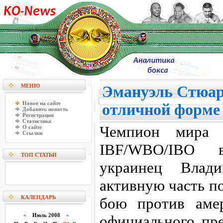
МЕНЮ
Эмануэль Стюар
Новое на сайте
отличной форме
Добавить новость
Регистрация
Статистика
Чемпион мира 
О сайте
Ссылки
IBF/WBO/IBO 
ТОП СТАТЬИ
украинец Влад
активную часть п
КАЛЕНДАРЬ
бою против аме
«
Июль 2008
»
официального пр