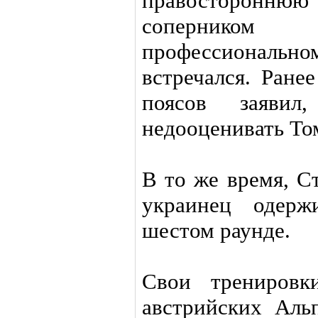
правостороннюю
сопернико
профессионал
встречался. Ране
поясов заявил
недооценивать То
В то же время, С
украинец одерж
шестом раунде.
Свои тренировк
австрийских Альп