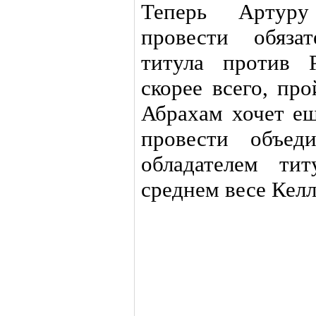
Теперь Артуру
провести обяза
титула против Р
скорее всего, пр
Абрахам хочет е
провести объед
обладателем 
среднем весе Кел