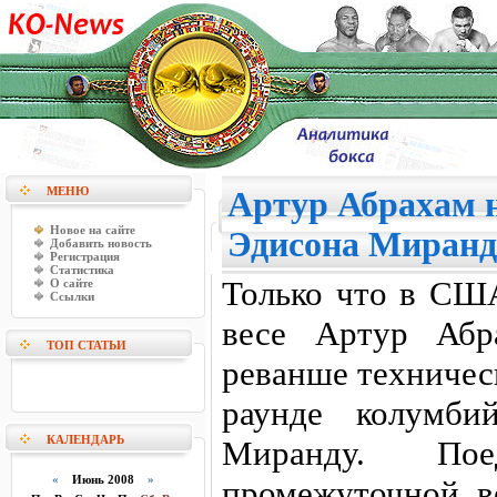
МЕНЮ
Артур Абрахам 
Новое на сайте
Эдисона Миранд
Добавить новость
Регистрация
Статистика
Только что в СШ
О сайте
Ссылки
весе Артур Абр
ТОП СТАТЬИ
реванше техничес
раунде колумби
КАЛЕНДАРЬ
Миранду. По
«
Июнь 2008
»
промежуточной в