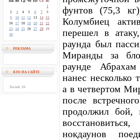
Пн
Вт
Ср
Чт
Пт
Сб
Вс
1
фунтов (75,3 кг
2
3
4
5
6
7
8
9
10
11
12
13
14
15
Колумбиец акти
16
17
18
19
20
21
22
23
24
25
26
27
28
29
перешел в атаку
30
раунда был пасси
РЕКЛАМА
Миранды за бло
раунде Абрахам
КТО НА САЙТЕ
нанес несколько 
а в четвертом Ми
Гостей: 16
после встречног
продолжил бой,
восстановитьс
нокдаунов поед