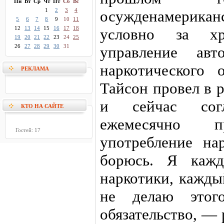
Пн
Вт
Ср
Чт
Пт
Сб
Вс
1
2
3
4
осужденамерикан
5
6
7
8
9
10
11
12
13
14
15
16
17
18
условно за хр
19
20
21
22
23
24
25
26
27
28
29
30
31
управление авт
наркотического 
РЕКЛАМА
Тайсон провел в 
и сейчас сог
КТО НА САЙТЕ
ежемесячно 
Гостей: 17
употребление на
борюсь. Я кажд
наркотики, кажды
не делаю этог
обязательство, —