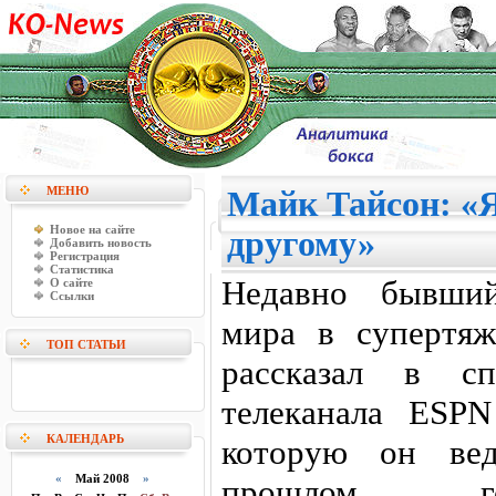
МЕНЮ
Майк Тайсон: «Я
Новое на сайте
другому»
Добавить новость
Регистрация
Статистика
Недавно бывши
О сайте
Ссылки
мира в супертя
ТОП СТАТЬИ
рассказал в с
телеканала ESP
КАЛЕНДАРЬ
которую он вед
«
Май 2008
»
прошлом