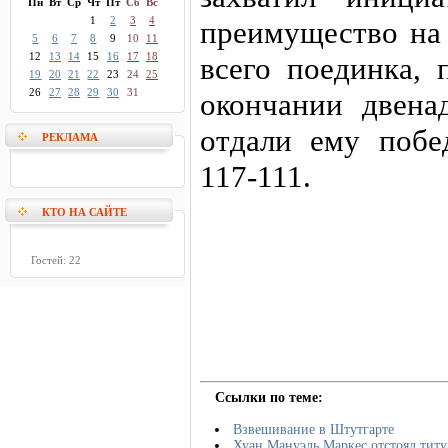
Пн
Вт
Ср
Чт
Пт
Сб
Вс
1
2
3
4
преимущество на
5
6
7
8
9
10
11
12
13
14
15
16
17
18
всего поединка, 
19
20
21
22
23
24
25
26
27
28
29
30
31
окончании двена
отдали ему побе
РЕКЛАМА
117-111.
КТО НА САЙТЕ
Гостей: 22
Ссылки по теме:
Взвешивание в Штутгарте
Хуан Мануэль Маркес отстоял титу