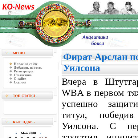
МЕНЮ
Фират Арслан п
Новое на сайте
Уилсона
Добавить новость
Регистрация
Статистика
Вчера в Штутга
О сайте
Ссылки
WBA в первом тя
ТОП СТАТЬИ
успешно защит
титул, победив
КАЛЕНДАРЬ
Уилсона. С пе
«
Май 2008
»
захватил иници