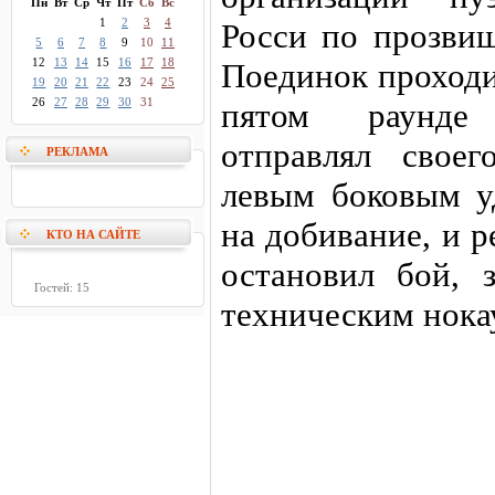
Пн
Вт
Ср
Чт
Пт
Сб
Вс
1
2
3
4
Росси по прозви
5
6
7
8
9
10
11
12
13
14
15
16
17
18
Поединок проходи
19
20
21
22
23
24
25
26
27
28
29
30
31
пятом раунде
отправлял свое
РЕКЛАМА
левым боковым у
на добивание, и 
КТО НА САЙТЕ
остановил бой, 
Гостей: 15
техническим нока