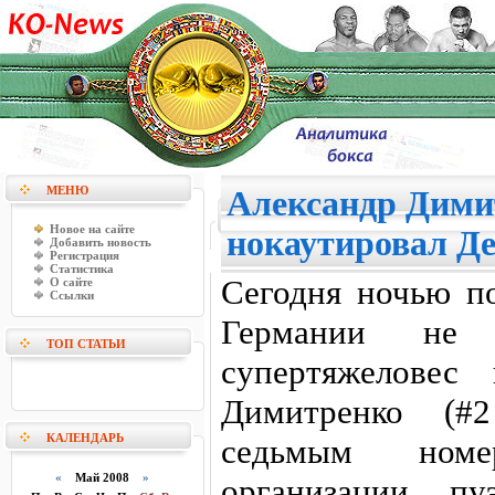
МЕНЮ
Александр Дими
Новое на сайте
нокаутировал Де
Добавить новость
Регистрация
Статистика
Сегодня ночью п
О сайте
Ссылки
Германии не 
ТОП СТАТЬИ
супертяжеловес
Димитренко (#
КАЛЕНДАРЬ
седьмым номе
«
Май 2008
»
организации пу