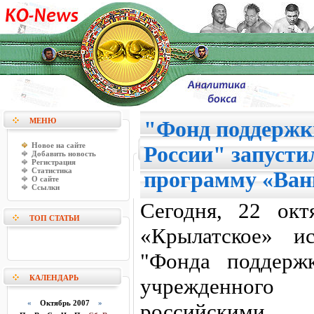
МЕНЮ
"Фонд поддержк
Новое на сайте
России" запусти
Добавить новость
Регистрация
Статистика
программу «Ван
О сайте
Ссылки
Сегодня, 22 окт
ТОП СТАТЬИ
«Крылатское» и
"Фонда поддерж
КАЛЕНДАРЬ
учрежденного
«
Октябрь 2007
»
российскими 