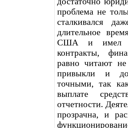
достаточно юриди
проблема не толь
сталкивался да
длительное врем
США и имел т
контракты, фин
равно читают не
привыкли и до
точными, так ка
выплате сред
отчетности. Деят
прозрачна, и ра
функционировани