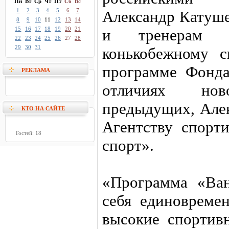
Пн
Вт
Ср
Чт
Пт
Сб
Вс
1
2
3
4
5
6
7
Александр Катуше
8
9
10
11
12
13
14
15
16
17
18
19
20
21
и тренерам 
22
23
24
25
26
27
28
29
30
31
конькобежному 
программе Фонда
РЕКЛАМА
отличиях но
предыдущих, Алек
КТО НА САЙТЕ
Агентству спорт
Гостей: 18
спорт».
«Программа «Ван
себя единовреме
высокие спортив