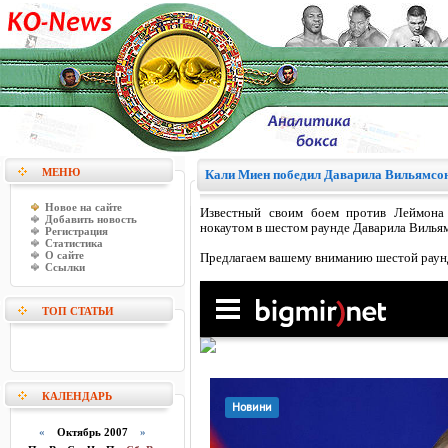
МЕНЮ
Кали Миен победил Даварила Вильямсон
Новое на сайте
Известный своим боем против Леймона 
Добавить новость
нокаутом в шестом раунде Даварила Вильям
Регистрация
Статистика
О сайте
Предлагаем вашему вниманию шестой раун
Ссылки
ТОП СТАТЬИ
КАЛЕНДАРЬ
«
Октябрь 2007
»