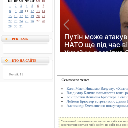
Пн
Вт
Ср
Чт
Пт
Сб
Вс
1
2
3
4
5
6
7
8
9
10
11
12
13
14
15
16
17
18
19
20
21
22
23
24
25
26
27
28
29
30
31
РЕКЛАМА
КТО НА САЙТЕ
Гостей: 11
Ссылки по теме:
Кали Миен Николаю Валуеву: «Хватит
Владимир Кличко попытается взять р
Бой против Леймона Брюстера. Реван
Леймон Брюстер встретится с Дэнни 
Александр Емельяненко нокаутировал
Уважаемый посетитель вы вошли на сайт как не
зарегистрироваться либо войти на сайт под сво