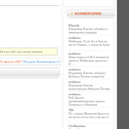
КОММЕНТАРИИ
Klyuch
:
Владимир Кличко объявил о
завершении карьеры
oroboro
:
Мейвезер: Если бы я был на
месте Пакьяо, у меня не было
...
йти на сайт под своим именем.
oroboro
:
Инвесторы из ОАЭ пытаются
завлечь Мейвезера драться с
22 августа 2007
Обсудить
Комментарии (1)
П ...
oroboro
:
Владимир Кличко победил
Кубрата Пулева нокаутом
oroboro
:
Владимир Кличко
нокаутировал Кубрата Пулева
oroboro
:
Рой Джонс
прокомментировал шансы
Хопкинса и Ковалева
ND
:
По словам Шеннона Бриггса,
он начал получать угрозы от
...
Civilization
: