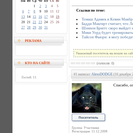
Пн
Вт
Ср
Чт
Пт
Сб
Вс
1
2
3
4
5
Ссылки по теме:
6
7
8
9
10
11
12
13
14
15
16
17
18
19
Томаш Адамек и Кевин Макбра
20
21
22
23
24
25
26
Бадди Макгирт считает, что 
27
28
29
30
31
Шэннон Бриггс скоро выйдет 
Мики Уорд будет тренировать
Тайсон Фьюри: я могу победит
РЕКЛАМА
Уважаемый посетитель вы вошли на сай
КТО НА САЙТЕ
(голосов: 0)
#1 написал:
AlexsDODGE
(16 декабря 
Гостей: 11
Спасибо, о
Группа: Участники
Регистрация: 11.12.2008