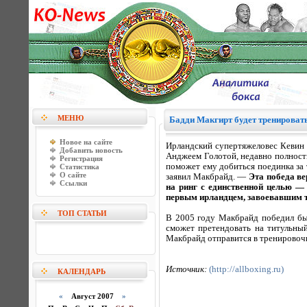
МЕНЮ
Бадди Макгирт будет тренироват
Новое на сайте
Ирландский супертяжеловес Кевин 
Добавить новость
Анджеем Голотой, недавно полность
Регистрация
поможет ему добиться поединка за 
Статистика
О сайте
заявил Макбрайд. —
Эта победа ве
Ссылки
на ринг с единственной целью — 
первым ирландцем, завоевавшим т
ТОП СТАТЬИ
В 2005 году Макбрайд победил быв
сможет претендовать на титульны
Макбрайд отправится в тренировочны
Источник:
(http://allboxing.ru)
КАЛЕНДАРЬ
«
Август 2007
»