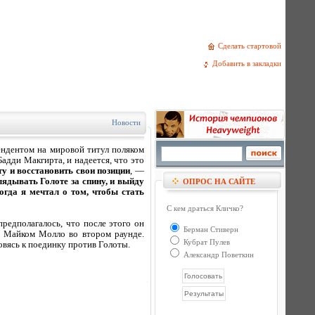
Сделать стартовой
Добавить в закладки
Новости
ендентом на мировой титул поляком
адди Макгирта, и надеется, что это
у и восстановить свои позиции
, —
лядывать Голоте за спину, и выйду
ОПРОС НА САЙТЕ
огда я мечтал о том, чтобы стать
С кем драться Кличко?
едполагалось, что после этого он
Берман Стиверн
н Майком Молло во втором раунде.
Кубрат Пулев
овясь к поединку против Голоты.
Александр Поветкин