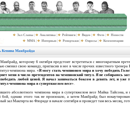
Зал Славы
|
Аналитика
|
Рейтинги
|
Видео
|
Фото
|
Новости
MMA
|
Интервью
|
Репортажи
|
Опросы
|
Комментарии
ь Кевина Макбрайда
Макбрайд, которому 6 октября предстоит встретиться с многократным прет
ю сменил свою команду, пригласив в нее в числе прочих известного тренера Б
титул чемпиона мира. «
Я могу стать чемпионом мира и хочу победить Голот
рнет меня в число претендентов на чемпионский титул. Я не собираюсь заг
победить любой ценой. Я начал заниматься боксом в девять лет, и уже т
итул чемпиона мира в супертяжелом весе
».
шего абсолютного чемпиона мира в супертяжелом весе Майка Тайсона, и пр
й бой, однако этого так не произошло, а затем Макбрайд был нокаутирова
й зал Макгирта во Флориде в начале сентября и проведет там весь месяц, гот