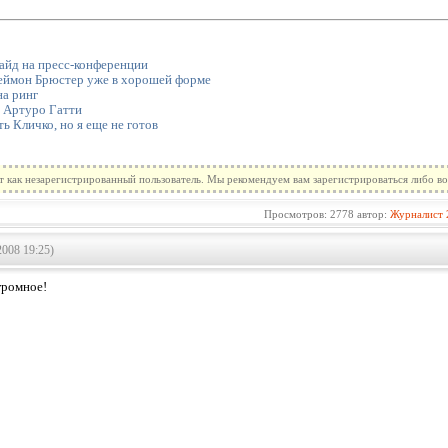
йд на пресс-конференции
Леймон Брюстер уже в хорошей форме
на ринг
 Артуро Гатти
ь Кличко, но я еще не готов
т как незарегистрированный пользователь. Мы рекомендуем вам зарегистрироваться либо во
Просмотров: 2778 автор:
Журналист
2008 19:25)
громное!