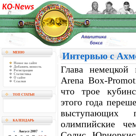
МЕНЮ
Интервью с Ахм
Новое на сайте
Глава немецкой 
Добавить новость
Регистрация
Статистика
Arena Box-Promot
О сайте
Ссылки
что трое кубинс
ТОП СТАТЬИ
этого года переш
выступающих
КАЛЕНДАРЬ
олимпийские че
«
Август 2007
»
Солис, Юриоркис