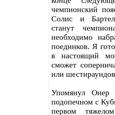
конце следующ
чемпионский поя
Солис и Бартел
станут чемпио
необходимо наб
поединков. Я гото
в настоящий мо
сможет сопернич
или шестираундов
Упомянул Онер
подопечном с Ку
первом тяжело