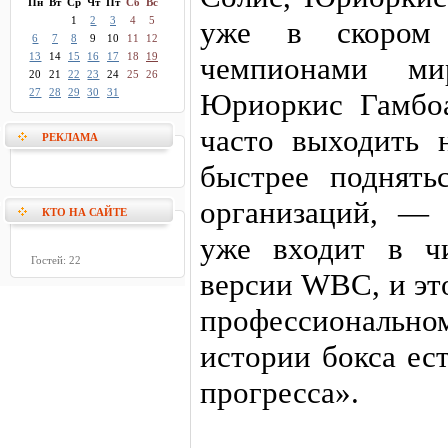
Пн
Вт
Ср
Чт
Пт
Сб
Вс
1
2
3
4
5
уже в скором 
6
7
8
9
10
11
12
13
14
15
16
17
18
19
чемпионами ми
20
21
22
23
24
25
26
27
28
29
30
31
Юриоркис Гамбо
часто выходить 
РЕКЛАМА
быстрее поднять
организаций, —
КТО НА САЙТЕ
уже входит в ч
Гостей: 22
версии WBC, и эт
профессиональном
истории бокса ес
прогресса».