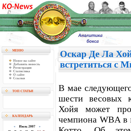
МЕНЮ
Оскар Де Ла Хо
Новое на сайте
встретиться с М
Добавить новость
Регистрация
Статистика
О сайте
Ссылки
В мае следующего
ТОП СТАТЬИ
шести весовых 
Хойя может про
КАЛЕНДАРЬ
чемпиона WBA в 
«
Июль 2007
»
Котто. Об этом