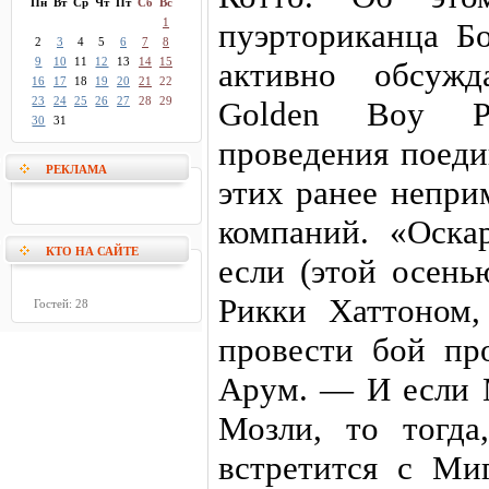
Пн
Вт
Ср
Чт
Пт
Сб
Вс
1
пуэрториканца Б
2
3
4
5
6
7
8
9
10
11
12
13
14
15
активно обсужд
16
17
18
19
20
21
22
23
24
25
26
27
28
29
Golden Boy Pr
30
31
проведения поеди
РЕКЛАМА
этих ранее непр
компаний. «Оска
КТО НА САЙТЕ
если (этой осень
Рикки Хаттоном
Гостей: 28
провести бой пр
Арум. — И если 
Мозли, то тогда
встретится с Ми